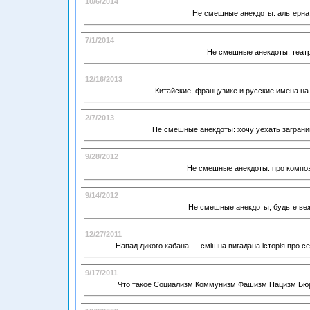
10/6/2014
Не смешные анекдоты: альтерна
7/1/2014
Не смешные анекдоты: теат
12/16/2013
Китайские, французике и русские имена на
2/7/2013
Не смешные анекдоты: хочу уехать заграни
9/28/2012
Не смешные анекдоты: про компо
9/14/2012
Не смешные анекдоты, будьте ве
12/27/2011
Напад дикого кабана — смішна вигадана історія про се
9/17/2011
Что такое Социализм Коммунизм Фашизм Нацизм Бюр