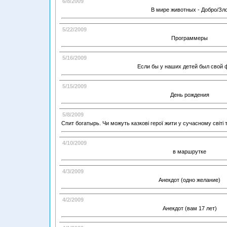
6/8/2009
В мире животных - Добро/Зл
5/22/2009
Программеры
5/16/2009
Если бы у наших детей был свой
5/15/2009
День рождения
5/8/2009
Спит богатырь. Чи можуть казкові герої жити у сучасному світі т
4/10/2009
в маршрутке
4/3/2009
Анекдот (одно желание)
4/2/2009
Анекдот (вам 17 лет)