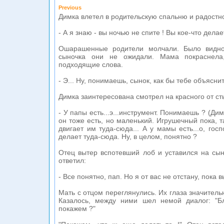
Previous
Димка влетел в родительскую спальню и радостно
- А я знаю - вы ночью не спите ! Вы кое-что делае
Ошарашенные родители молчали. Было видно,
сыночка они не ожидали. Мама покраснела
подходящие слова.
- Э... Ну, понимаешь, сынок, как бы тебе объяснит
Димка заинтересована смотрел на красного от ст
- У папы есть...э...инструмент. Понимаешь ? (Дим
он тоже есть, но маленький. Игрушечный пока, так
двигает им туда-сюда... А у мамы есть...о, госп
делает туда-сюда. Ну, в целом, понятно ?
Отец вытер вспотевший лоб и уставился на сын
ответил:
- Все понятно, пап. Но я от вас не отстану, пока 
Мать с отцом переглянулись. Их глаза значитель
Казалось, между ними шел немой диалог: "Бл
покажем ?"