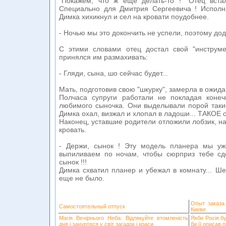
"Покажем, что ж еще делать-то !" Отец вста
Специально для Дмитрия Сергеевича ! Исполня
Димка хихикнул и сел на кровати поудобнее.
- Ночью мы это докончить не успели, поэтому до
С этими словами отец достал свой "инструм
принялся им размахивать:
- Гляди, сына, шо сейчас будет...
Мать, подготовив свою "шкурку", замерла в ожида
Полчаса супруги работали не покладая конеч
любимого сыночка. Они выделывали порой таки
Димка охал, визжал и хлопал в ладоши... ТАКОЕ о
Наконец, уставшие родители отложили лобзик, на
кровать.
- Держи, сынок ! Эту модель планера мы уж
выпиливаем по ночам, чтобы сюрприз тебе сд
сынок !!!
Димка схватил планер и убежал в комнату... Ше
еще не было.
Опыт заказа
Самостоятельный отпуск
Киеве
Магія Вечірнього Неба: Відлякуйте втомленість
Якби Росія б
дня і зануртеся у світ загадок і краси
би її описав 