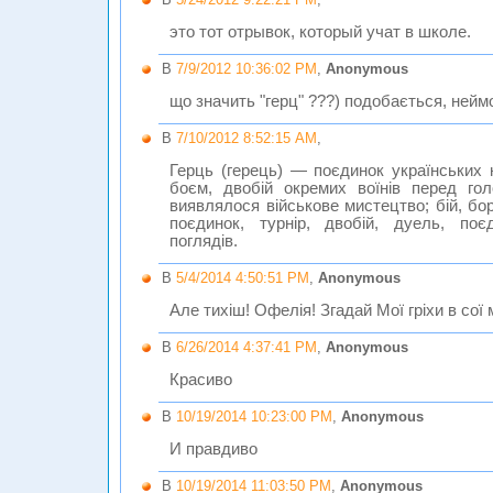
это тот отрывок, который учат в школе.
В
7/9/2012 10:36:02 PM
,
Anonymous
що значить "герц" ???) подобається, неймов
В
7/10/2012 8:52:15 AM
,
Герць (герець) — поєдинок українських 
боєм, двобій окремих воїнів перед го
виявлялося військове мистецтво; бій, бо
поєдинок, турнір, двобій, дуель, поє
поглядів.
В
5/4/2014 4:50:51 PM
,
Anonymous
Але тихіш! Офелія! Згадай Мої гріхи в сої
В
6/26/2014 4:37:41 PM
,
Anonymous
Красиво
В
10/19/2014 10:23:00 PM
,
Anonymous
И правдиво
В
10/19/2014 11:03:50 PM
,
Anonymous