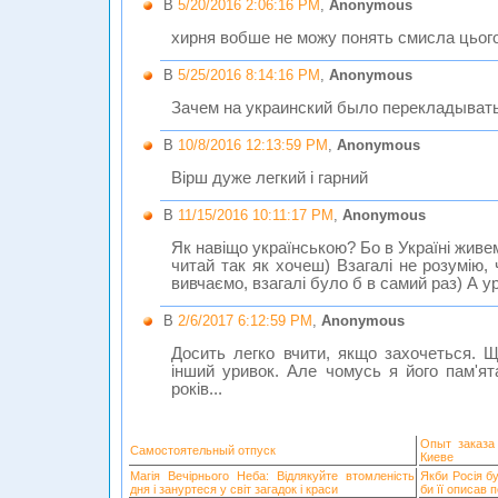
В
5/20/2016 2:06:16 PM
,
Anonymous
хирня вобше не можу понять смисла цьог
В
5/25/2016 8:14:16 PM
,
Anonymous
Зачем на украинский было перекладывать
В
10/8/2016 12:13:59 PM
,
Anonymous
Вірш дуже легкий і гарний
В
11/15/2016 10:11:17 PM
,
Anonymous
Як навіщо українською? Бо в Україні живе
читай так як хочеш) Взагалі не розумію,
вивчаємо, взагалі було б в самий раз) А 
В
2/6/2017 6:12:59 PM
,
Anonymous
Досить легко вчити, якщо захочеться. 
інший уривок. Але чомусь я його пам'я
років...
Опыт заказа
Самостоятельный отпуск
Киеве
Магія Вечірнього Неба: Відлякуйте втомленість
Якби Росія б
дня і зануртеся у світ загадок і краси
би її описав 