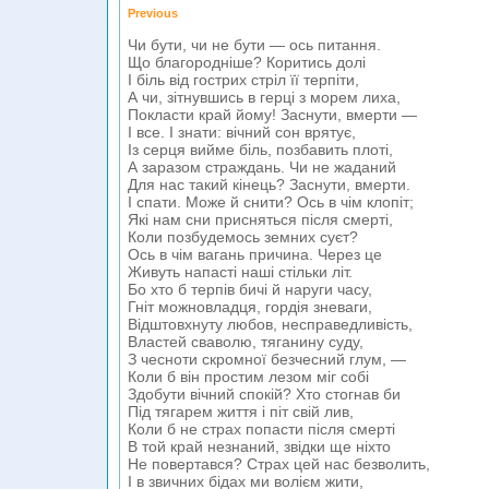
Previous
Чи бути, чи не бути — ось питання.
Що благородніше? Коритись долі
І біль від гострих стріл її терпіти,
А чи, зітнувшись в герці з морем лиха,
Покласти край йому! Заснути, вмерти —
І все. І знати: вічний сон врятує,
Із серця вийме біль, позбавить плоті,
А заразом страждань. Чи не жаданий
Для нас такий кінець? Заснути, вмерти.
І спати. Може й снити? Ось в чім клопіт;
Які нам сни присняться після смерті,
Коли позбудемось земних суєт?
Ось в чім вагань причина. Через це
Живуть напасті наші стільки літ.
Бо хто б терпів бичі й наруги часу,
Гніт можновладця, гордія зневаги,
Відштовхнуту любов, несправедливість,
Властей сваволю, тяганину суду,
З чесноти скромної безчесний глум, —
Коли б він простим лезом міг собі
Здобути вічний спокій? Хто стогнав би
Під тягарем життя і піт свій лив,
Коли б не страх попасти після смерті
В той край незнаний, звідки ще ніхто
Не повертався? Страх цей нас безволить,
І в звичних бідах ми волієм жити,