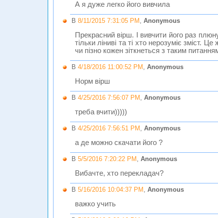
А я дуже легко його вивчила
В
8/11/2015 7:31:05 PM
,
Anonymous
Прекрасний вірш. І вивчити його раз плюн
тільки ліниві та ті хто нерозуміє зміст. Це
чи пізно кожен зіткнеться з таким питання
В
4/18/2016 11:00:52 PM
,
Anonymous
Норм вірш
В
4/25/2016 7:56:07 PM
,
Anonymous
треба вчити)))))
В
4/25/2016 7:56:51 PM
,
Anonymous
а де можно скачати його ?
В
5/5/2016 7:20:22 PM
,
Anonymous
Вибачте, хто перекладач?
В
5/16/2016 10:04:37 PM
,
Anonymous
важко учить