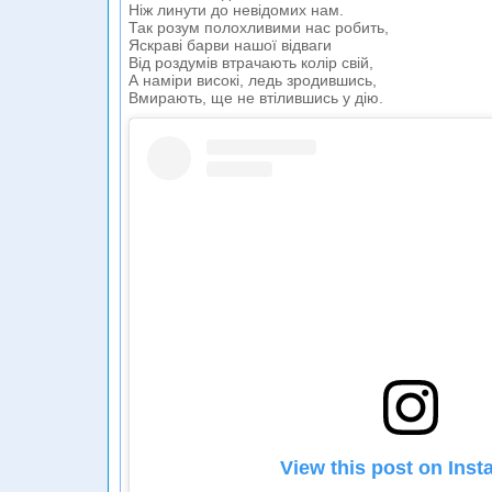
Ніж линути до невідомих нам.
Так розум полохливими нас робить,
Яскраві барви нашої відваги
Від роздумів втрачають колір свій,
А наміри високі, ледь зродившись,
Вмирають, ще не втілившись у дію.
View this post on Ins