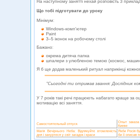
На наступному занятті нехай розповість 3 прикла
Що тобі підготувати до уроку
Мінімум:
Windows-комп'ютер
Paint
3–5 іконок на робочому столі
Бажано:
окрема дитяча папка
шпалери з улюбленою темою (космос, маши
Я б ще додав маленький ритуал наприкінці кожног
"Сьогодні ти отримав звання: Дослідник ком
У 7 років такі речі працюють набагато краще за о
мотивацію всі заняття.
Опыт заказа
Самостоятельный отпуск
Киеве
Магія Вечірнього Неба: Відлякуйте втомленість
Якби Росія б
дня і зануртеся у світ загадок і краси
би її описав 