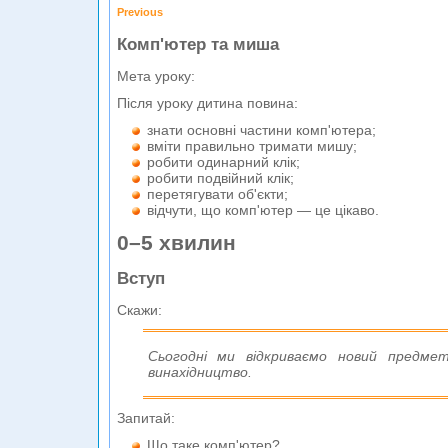
Previous
Комп'ютер та миша
Мета уроку:
Після уроку дитина повина:
знати основні частини комп'ютера;
вміти правильно тримати мишу;
робити одинарний клік;
робити подвійний клік;
перетягувати об'єкти;
відчути, що комп'ютер — це цікаво.
0–5 хвилин
Вступ
Скажи:
Сьогодні ми відкриваємо новий предм
винахідництво.
Запитай:
Що таке комп'ютер?