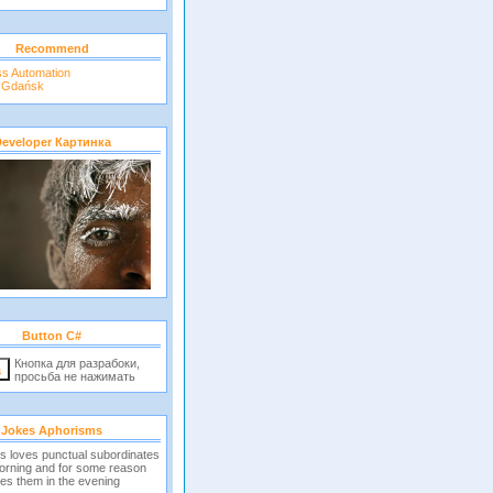
Recommend
ss Automation
r Gdańsk
eveloper Картинка
Button C#
Кнопка для разрабоки,
просьба не нажимать
Jokes Aphorisms
s loves punctual subordinates
morning and for some reason
es them in the evening