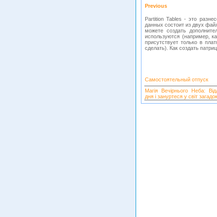
Previous
Partition Tables - это ра
данных состоит из двух файл
можете создать дополните
используются (например, ка
присутствует только в пла
сделать). Как создать патри
Самостоятельный отпуск
Магія Вечірнього Неба: Від
дня і зануртеся у світ загадок