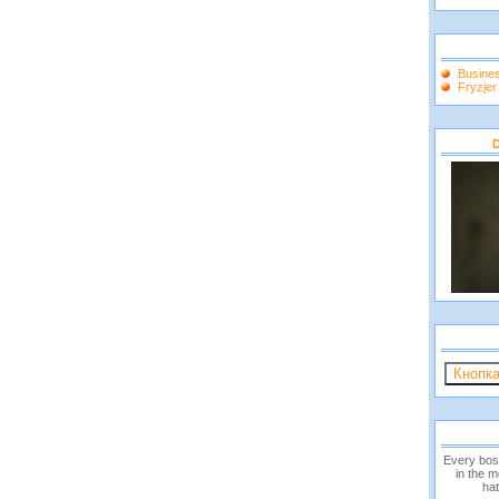
Busine
Fryzje
D
Every bos
in the 
hat