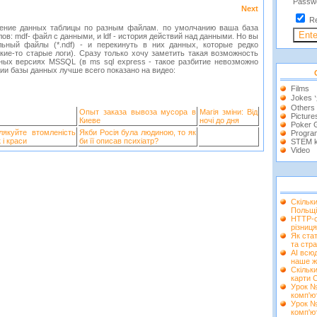
Passw
Next
R
знесение данных таблицы по разным файлам. по умолчанию ваша база
ов: mdf- файл с данными, и ldf - история действий над данными. Но вы
льный файлы (*.ndf) - и перекинуть в них данных, которые редко
кие-то старые логи). Сразу только хочу заметить такая возможность
тных версиях MSSQL (в ms sql express - такое разбитие невозможно
ции базы данных лучше всего показано на видео:
Films
Jokes
Others
Опыт заказа вывоза мусора в
Магія зміни: Від
Picture
Киеве
ночі до дня
Poker
лякуйте втомленість
Якби Росія була людиною, то як
Progra
 і краси
би її описав психіатр?
STEM k
Video
Скільк
Польщі
HTTP-с
різниця
Як ста
та стра
AI всюд
наше ж
Скільки
карти 
Урок №
комп'ю
Урок №
комп'ю