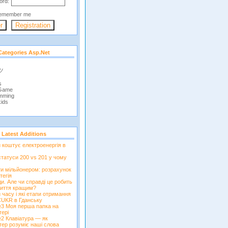
ord:
emember me
Categories Asp.net
 ツ
s
 Game
mming
ids
Latest Additions
и коштує електроенергія в
татуси 200 vs 201 у чому
ти мільйонером: розрахунок
тегія
и. Але чи справді це робить
иття кращим?
 часу і які етапи отримання
CUKR в Гданську
3 Моя перша папка на
тері
2 Клавіатура — як
тер розуміє наші слова