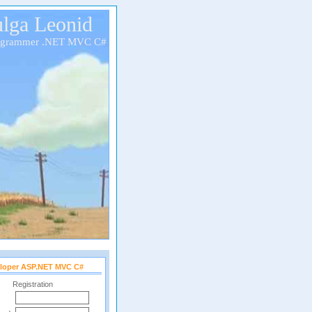
lga Leonid
ogrammer .NET MVC C#
loper ASP.NET MVC C#
Registration