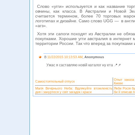
Слово «угги» используется и как название торг
овчины, как класса. В Австралии и Новой Зе
считается термином, более 70 торговых маро
логотипах и дизайне. Само слово UGG — в англий
«агз».
Хотя эти сапоги походят из Австралии не обяза
покупками. Хорошие угги австралия в интернет 
территории России. Так что вперед за покупками 
В
11/22/2015 10:13:53 AM
,
Anonymous
Ужас я саставляю новій каталог ну ета 📍📌
Опыт заказа
Самостоятельный отпуск
Киеве
Магія Вечірнього Неба: Відлякуйте втомленість
Якби Росія б
дня і зануртеся у світ загадок і краси
би її описав 