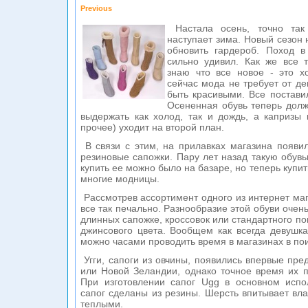
Previous
Настала осень, точно так
наступает зима. Новый сезон 
обновить гардероб. Поход 
сильно удивил. Как же все 
знаю что все новое - это х
сейчас мода не требует от де
быть красивыми. Все поставил
Осененная обувь теперь долж
выдержать как холод, так и дождь, а капризы 
прочее) уходит на второй план.
В связи с этим, на прилавках магазина появила
резиновые сапожки. Пару лет назад такую обувь
купить ее можно было на базаре, но теперь купит
многие модницы.
Рассмотрев ассортимент одного из интернет мага
все так печально. Разнообразие этой обуви очень
длинных сапожке, кроссовок или стандартного по
джинсового цвета. Вообщем как всегда девушка
можно часами проводить время в магазинах в пои
Угги, сапоги из овчины, появились впервые пре
или Новой Зеландии, однако точное время их 
При изготовлении сапог Ugg в основном испо
сапог сделаны из резины. Шерсть впитывает вла
теплыми.