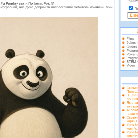
Passw
 Fu Panda»
звати
По
(англ.
Po
). 🐼
— незграбний, але дуже добрий та наполегливий любитель локшини, який
R
Films
Jokes
Others
Picture
Poker
Progra
STEM k
Video
Скільк
Польщі
HTTP-с
різниця
Як ста
та стра
AI всюд
наше ж
Скільки
карти 
Урок №
комп'ю
Урок №
комп'ю