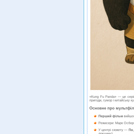
«Kung Fu Panda» — це серія
пригоди, гумор і китайську к
Основне про мультфіл
Перший фільм
вийшов
Режисери: Марк Осборн
У центрі сюжету —
По
локшину).