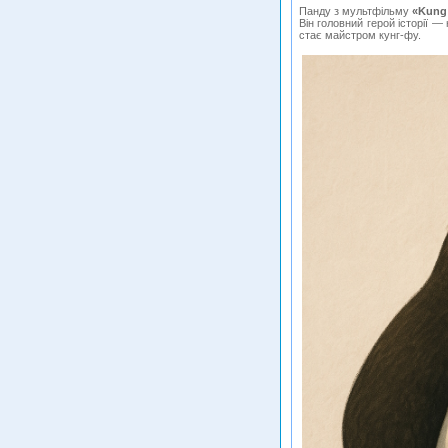
Панду з мультфільму
«Kung
Він головний герой історії 
стає майстром кунг-фу.