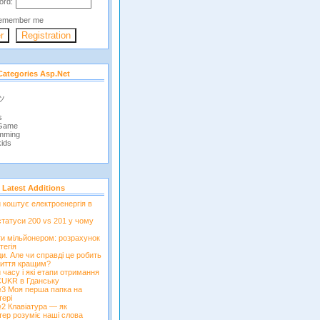
ord:
emember me
Categories Asp.net
 ツ
s
 Game
mming
ids
Latest Additions
и коштує електроенергія в
татуси 200 vs 201 у чому
ти мільйонером: розрахунок
тегія
и. Але чи справді це робить
иття кращим?
 часу і які етапи отримання
CUKR в Гданську
3 Моя перша папка на
тері
2 Клавіатура — як
тер розуміє наші слова