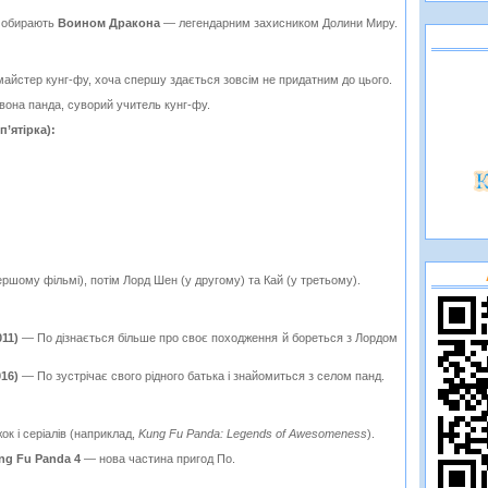
о обирають
Воином Дракона
— легендарним захисником Долини Миру.
айстер кунг-фу, хоча спершу здається зовсім не придатним до цього.
она панда, суворий учитель кунг-фу.
п’ятірка):
ершому фільмі), потім Лорд Шен (у другому) та Кай (у третьому).
11)
— По дізнається більше про своє походження й бореться з Лордом
16)
— По зустрічає свого рідного батька і знайомиться з селом панд.
ок і серіалів (наприклад,
Kung Fu Panda: Legends of Awesomeness
).
ng Fu Panda 4
— нова частина пригод По.