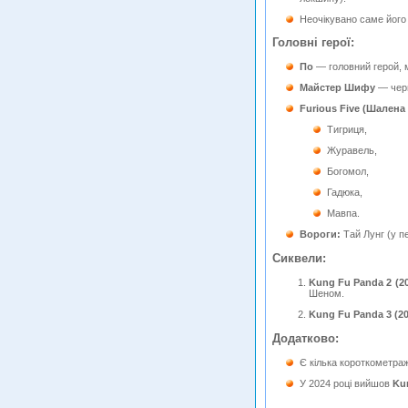
Неочікувано саме йог
Головні герої:
По
— головний герой, м
Майстер Шифу
— черв
Furious Five (Шалена 
Тигриця,
Журавель,
Богомол,
Гадюка,
Мавпа.
Вороги:
Тай Лунг (у п
Сиквели:
Kung Fu Panda 2 (20
Шеном.
Kung Fu Panda 3 (20
Додатково:
Є кілька короткометраж
У 2024 році вийшов
Ku