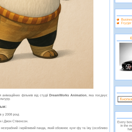
Busine
Fryzje
D
 анімаційних фільмів від студії
DreamWorks Animation
, яка поєднує
ультуру.
ьм:
 у 2008 році.
 і Джон Стівенсон.
Every bos
in the 
, незграбний і мрійливий панда, який обожнює кунг-фу та їжу (особливо
hat