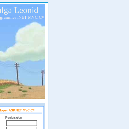
lga Leonid
ogrammer .NET MVC C#
loper ASP.NET MVC C#
Registration