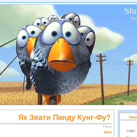
Shu
Pr
Як Звати Панду Кунг-Фу?
Deve
Films
Login:
Next