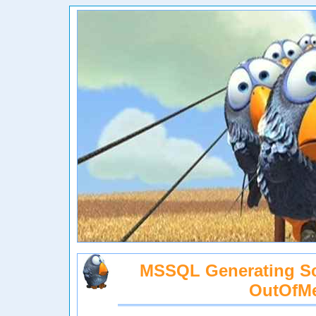
MSSQL Generating Sc
OutOfM