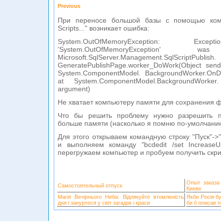
Previous
При переносе большой базы с помощью кома
Scripts..." возникает ошибка:
System.OutOfMemoryException: 
'System.OutOfMemoryException
Microsoft.SqlServer.Management.SqlScriptPublish.
GeneratePublishPage.worker_DoWork(Object send
System.ComponentModel. BackgroundWorker.OnD
at System.ComponentModel.BackgroundWorker. 
argument)
Не хватает компьютеру памяти для сохранения 
Что бы решить проблему нужно разрешить п
больше памяти (насколько я помню по-умолчанию
Для этого открываем командную строку "Пуск"->
и выполняем команду "bcdedit /set IncreaseU
перегружаем компьютер и пробуем получить скри
Опыт заказа
Самостоятельный отпуск
Киеве
Магія Вечірнього Неба: Відлякуйте втомленість
Якби Росія б
дня і зануртеся у світ загадок і краси
би її описав 