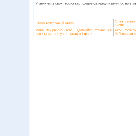
У меня есть своя теория как появились жреци и религия, но это
Опыт заказа
Самостоятельный отпуск
Киеве
Магія Вечірнього Неба: Відлякуйте втомленість
Якби Росія б
дня і зануртеся у світ загадок і краси
би її описав 