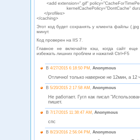
<add extension=".gif" policy="CacheForTimePer
kernelCachePolicy="DontCache" duration
</profiles>
</caching>
Этот код будет сохранять у клиента файлы (.jpg .s
минут.
Код проверен на IIS 7.
Главное не включайте кэш, когда сайт еще 
избежать лишних проблем и нажатий Ctrl+F5
В
4/27/2015 6:18:50 PM
,
Anonymous
Отлично! только наверное не 12мин, а 12 
В
5/20/2015 2:17:58 AM
,
Anonymous
Не работает. Гугл как писал "Использован
пишет.
В
7/17/2015 11:38:47 AM
,
Anonymous
спс
В
8/23/2016 2:56:04 PM
,
Anonymous