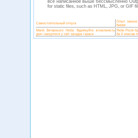
все написанное выше бессмысленно Outpu
for static files, such as HTML, JPG, or GIF fi
Опыт заказа
Самостоятельный отпуск
Киеве
Магія Вечірнього Неба: Відлякуйте втомленість
Якби Росія б
дня і зануртеся у світ загадок і краси
би її описав 