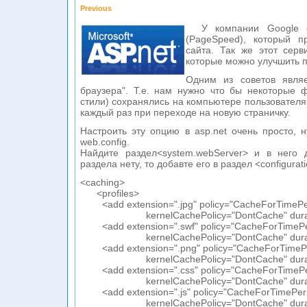
Previous
У компании Google ес
(PageSpeed), который п
сайта. Так же этот серв
которые можно улучшить п
Одним из советов являе
браузера". Т.е. нам нужно что бы некоторые фа
стили) сохранялись на компьютере пользователя
каждый раз при переходе на новую страничку.
Настроить эту опцию в asp.net очень просто, 
web.config.
Найдите раздел<system.webServer> и в него д
раздела нету, то добавте его в раздел <configurati
<caching>
<profiles>
<add extension=".jpg" policy="CacheForTimePe
kernelCachePolicy="DontCache" duration
<add extension=".swf" policy="CacheForTimePe
kernelCachePolicy="DontCache" duration
<add extension=".png" policy="CacheForTimePe
kernelCachePolicy="DontCache" duration
<add extension=".css" policy="CacheForTimePe
kernelCachePolicy="DontCache" duration
<add extension=".js" policy="CacheForTimePer
kernelCachePolicy="DontCache" duration