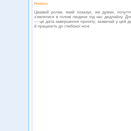
Previous
Цікавий ролик, який показує, які думки, почут
з’являтися в голові людини під час дедлайну. Дл
— це дата завершення проєкту; зазвичай у цей де
й працюють до глибокої ночі.