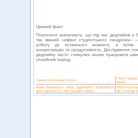
Цікавий факт:
Психологи зазначають, що під час дедлайнів у 
так званий «ефект студентського синдрому» 
роботу до останнього моменту, а потім м
концентрацію та продуктивність. Дослідження пок
дедлайну часто стимулює мозок працювати шви
спокійний період.
Опыт заказа
Самостоятельный отпуск
Киеве
Магія Вечірнього Неба: Відлякуйте втомленість
Якби Росія б
дня і зануртеся у світ загадок і краси
би її описав 