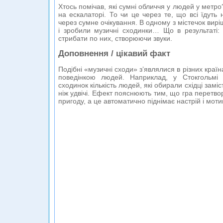
Хтось помічав, які сумні обличчя у людей у метро
на ескалаторі. То чи це через те, що всі їдуть 
через сумне очікування. В одному з містечок вир
і зробили музичні сходинки… Що в результаті: 
стрибати по них, створюючи звуки.
Доповнення / цікавий факт
Подібні «музичні сходи» з’являлися в різних краї
поведінкою людей. Наприклад, у Стокгольмі 
сходинок кількість людей, які обирали східці замі
ніж удвічі. Ефект пояснюють тим, що гра перетво
пригоду, а це автоматично піднімає настрій і моти