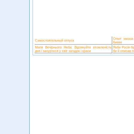
Опыт заказа
Самостоятельный отпуск
Киеве
Магія Вечірнього Неба: Відлякуйте втомленість
Якби Росія б
дня і зануртеся у світ загадок і краси
би її описав 