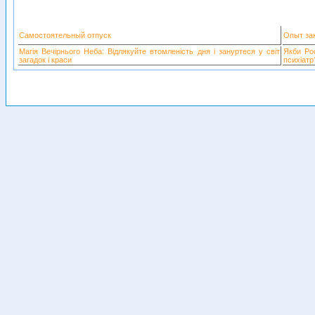
Самостоятельный отпуск
Опыт за
Магія Вечірнього Неба: Відлякуйте втомленість дня і зануртеся у світ
Якби Рос
загадок і краси
психіатр