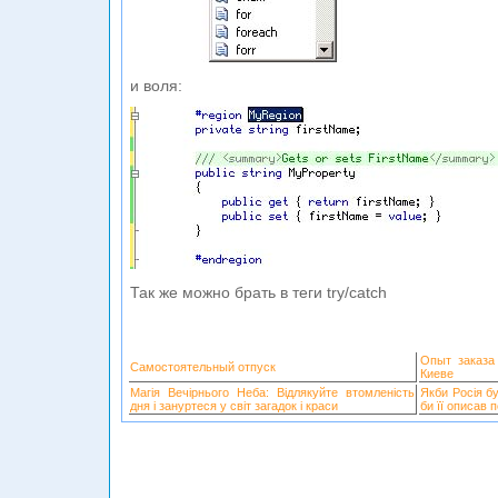
и воля:
Так же можно брать в теги try/catch
Опыт заказа
Самостоятельный отпуск
Киеве
Магія Вечірнього Неба: Відлякуйте втомленість
Якби Росія б
дня і зануртеся у світ загадок і краси
би її описав 