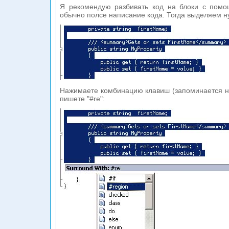
Я рекомендую разбивать код на блоки с помо
обычно полсе написание кода. Тогда выделяем н
Нажимаете комбинацию клавиш (запоминается н
пишете "#re":