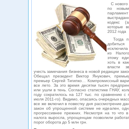
С нового 
по новым
парлам
выстрадан
кодекс (
которые в
2012 года
Тогда пр
добитьс
исключила
из Налого
этому ед
хоть в ка
власти з
учесть замечания бизнеса в новой редакции зак
Обещал президент Виктор Янукович, премье
премьер Сергей Тигипко… Компромиссный вари
все лето. За это время десятки тысяч предпри
или ушли в тень. Согласно статистике ГНАУ, ко
году сократилось на 127 тыс. по сравнению с
июля 2011-го). Видимо, опасаясь очередных мас
все же включил в повестку дня рассмотрение да
закон об упрощенной системе не идеален, одн
прогрессивнее прежних. Несмотря на то что в
налога выросла, упрощенцам позволили работа
порог оборота до 5 млн грн.