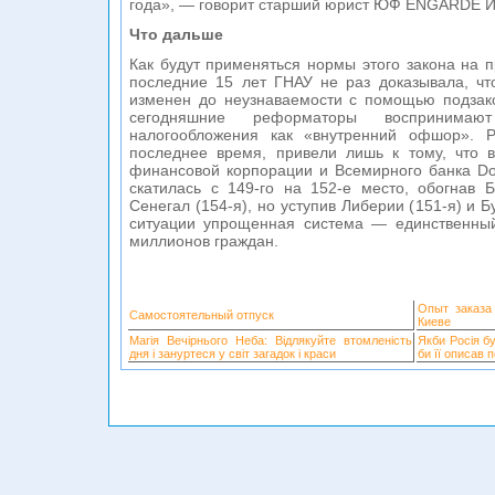
года», — говорит старший юрист ЮФ ENGARDE 
Что дальше
Как будут применяться нормы этого закона на пр
последние 15 лет ГНАУ не раз доказывала, чт
изменен до неузнаваемости с помощью подзако
сегодняшние реформаторы воспринимаю
налогообложения как «внутренний офшор». 
последнее время, привели лишь к тому, что 
финансовой корпорации и Всемирного банка Do
скатилась с 149-го на 152-е место, обогнав 
Сенегал (154-я), но уступив Либерии (151-я) и Б
ситуации упрощенная система — единственный
миллионов граждан.
Опыт заказа
Самостоятельный отпуск
Киеве
Магія Вечірнього Неба: Відлякуйте втомленість
Якби Росія б
дня і зануртеся у світ загадок і краси
би її описав 