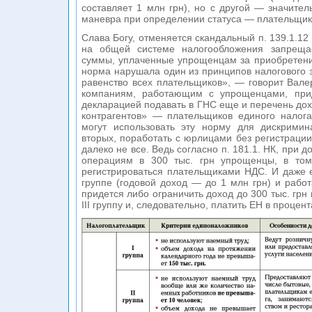
составляет 1 млн грн), но с другой — значите
маневра при определении статуса — плательщи
Слава Богу, отменяется скандальный п. 139.1.12
на общей системе налогообложения запрещае
суммы, уплаченные упрощенцам за приобретение
норма нарушала один из принципов налогового 
равенство всех плательщиков», — говорит Вале
компаниям, работающим с упрощенцами, прид
декларацией подавать в ГНС еще и перечень дох
контрагентов» — плательщиков единого налога
могут использовать эту норму для дискримин
вторых, поработать с юрлицами без регистраци
далеко не все. Ведь согласно п. 181.1. НК, при 
операциям в 300 тыс. грн упрощенцы, в том
регистрироваться плательщиками НДС. И даже е
группе (годовой доход — до 1 млн грн) и рабо
придется либо ограничить доход до 300 тыс. грн 
III группу и, следовательно, платить ЕН в процен