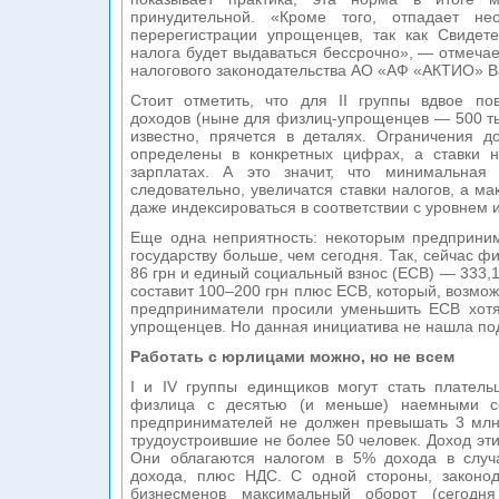
принудительной. «Кроме того, отпадает не
перерегистрации упрощенцев, так как Свидете
налога будет выдаваться бессрочно», — отмеча
налогового законодательства АО «АФ «АКТИО» В
Стоит отметить, что для II группы вдвое п
доходов (ныне для физлиц-упрощенцев — 500 тыс
известно, прячется в деталях. Ограничения д
определены в конкретных цифрах, а ставки 
зарплатах. А это значит, что минимальная 
следовательно, увеличатся ставки налогов, а м
даже индексироваться в соответствии с уровнем
Еще одна неприятность: некоторым предприним
государству больше, чем сегодня. Так, сейчас ф
86 грн и единый социальный взнос (ЕСВ) — 333,12
составит 100–200 грн плюс ЕСВ, который, возмож
предприниматели просили уменьшить ЕСВ хотя
упрощенцев. Но данная инициатива не нашла по
Работать с юрлицами можно, но не всем
I и IV группы единщиков могут стать платель
физлица с десятью (и меньше) наемными со
предпринимателей не должен превышать 3 млн 
трудоустроившие не более 50 человек. Доход эт
Они облагаются налогом в 5% дохода в слу
дохода, плюс НДС. С одной стороны, законод
бизнесменов максимальный оборот (сегод