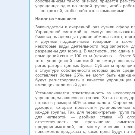
собственникам такого бизнеса придется регист
упрощенца: одно по второй группе, чтобы работ
— по третьей, чтобы работать с компаниями.
Налог на «лишнее»
Законодатели в очередной раз сузили сферу п
Упрощенной системой не смогут воспользовать
бизнеса, владельцы пунктов обмена валют, торг
и другими подакцизными товарами, а также
некоторые виды деятельности под запретом д
разрешены для юрлиц. В частности, это сдача в 
помещений свыше 100 кв. м (нежилых — более 300
того, упрощенной системой не смогут восполь
регистраторы ценных бумаг. Субъекты предприн
в структуре собственности которых доля сред
составляет более 25%, не могут быть единщик
будут регистрировать в качестве упрощенцев 
имеющих налоговый долг.
Устанавливается ответственность за несвоевр
упрощенцем авансового взноса. За это с предп
штраф в размере 50% ставки налога. Определе
доходов, которые превысили установленные 
каждой группы. Так, для первой-третьей групп т
для четвертой — двойная ставка. «В сло
ответственность за превышение лимитов
предпринимателей, по моему мнению, неспр
невозможно предсказать, какие цены будут на то