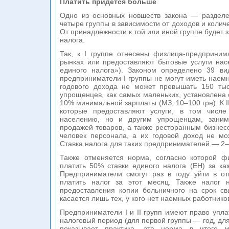
Платить придется больше
Одно из основных новшеств закона — раздел
четыре группы в зависимости от доходов и колич
От принадлежности к той или иной группе будет за
налога.
Так, к I группе отнесены физлица-предприним
рынках или предоставляют бытовые услуги нас
единого налога»). Законом определено 39 вид
предприниматели I группы не могут иметь наем
годового дохода не может превышать 150 тыс.
упрощенцев, как самых маленьких, установлена 
10% минимальной зарплаты (МЗ, 10–100 грн). К I
которые предоставляют услуги, в том числе
населению, но и другим упрощенцам, заним
продажей товаров, а также ресторанным бизнес
человек персонала, а их годовой доход не мо
Ставка налога для таких предпринимателей — 2–
Также отменяется норма, согласно которой 
платить 50% ставки единого налога (ЕН) за ка
Предприниматели смогут раз в году уйти в отп
платить налог за этот месяц. Также налог 
предоставления копии больничного на срок св
касается лишь тех, у кого нет наемных работнико
Предприниматели I и II групп имеют право упла
налоговый период (для первой группы — год, для
показывает практика, эта норма в итоге м