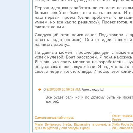
Первая идея как заработать денег меня не силь
больше идей не было, то я начал творить. И в
наш первый проект (были проблемы с дизайн
умеем, но все как то решилось). Проект готов, я
считает деньги.
Следующий этап поиск денег. Подключили к п
сказать родственников). Они от идеи в шоке 
начинать работу...
На данный момент прошло два дня с момента 
успех нулевой. Брат расстроен. Я пока нахожус
Я знаю, что сразу миллион не заработаешь, нуж
почувствовать весь вкус жизни. Я рад что начал 
свое, а не для толстого дяди. И пошел этот кризис
В
9/29/2009 10:56:52 AM
,
Александр Ш
Все будет отлично и по другому быть не может.
другое1
Опыт заказа
Самостоятельный отпуск
Киеве
Магія Вечірнього Неба: Відлякуйте втомленість
Якби Росія б
дня і зануртеся у світ загадок і краси
би її описав 