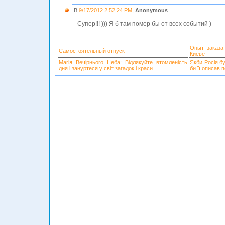
В
9/17/2012 2:52:24 PM
,
Anonymous
Супер!!! ))) Я б там помер бы от всех событий )
Опыт заказа
Самостоятельный отпуск
Киеве
Магія Вечірнього Неба: Відлякуйте втомленість
Якби Росія б
дня і зануртеся у світ загадок і краси
би її описав 