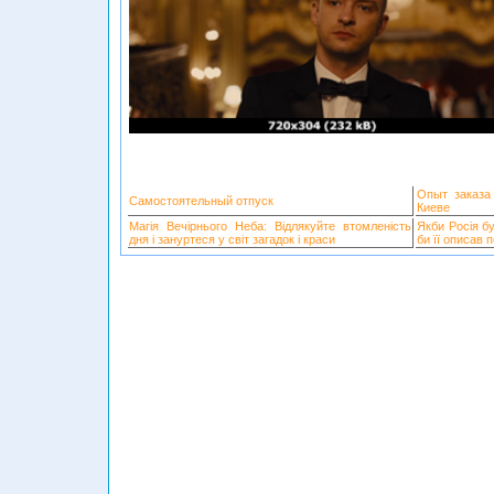
Опыт заказа
Самостоятельный отпуск
Киеве
Магія Вечірнього Неба: Відлякуйте втомленість
Якби Росія б
дня і зануртеся у світ загадок і краси
би її описав 