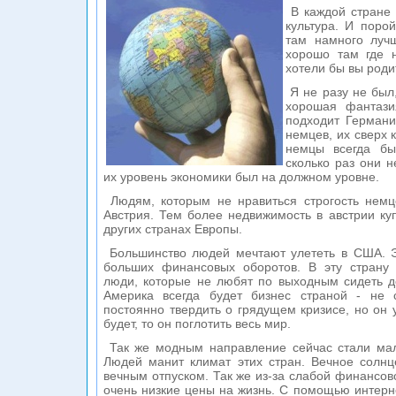
В каждой стране 
культура. И порой
там намного лучш
хорошо там где н
хотели бы вы роди
Я не разу не был,
хорошая фантази
подходит Германи
немцев, их сверх 
немцы всегда бы
сколько раз они н
их уровень экономики был на должном уровне.
Людям, которым не нравиться строгость немце
Австрия. Тем более недвижимость в австрии ку
других странах Европы.
Большинство людей мечтают улететь в США. Э
больших финансовых оборотов. В эту страну 
люди, которые не любят по выходным сидеть д
Америка всегда будет бизнес страной - не 
постоянно твердить о грядущем кризисе, но он у
будет, то он поглотить весь мир.
Так же модным направление сейчас стали мал
Людей манит климат этих стран. Вечное солнц
вечным отпуском. Так же из-за слабой финансово
очень низкие цены на жизнь. С помощью интерн