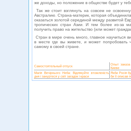
же доходы, но положение в обществе будет у те
Так же стоит взглянуть на совсем не освоенн
Австралию. Страна-материк, которая объединила
оказаться золотой серединой между развитой Ев
тропических стран Азии. И тем более из-за м
получить право на жительство (или может гражда
Стран в мире очень много, главное научиться в
в месте где вы живете, и может попробовать 
самому в своей стране.
Опыт заказа
Самостоятельный отпуск
Киеве
Магія Вечірнього Неба: Відлякуйте втомленість
Якби Росія б
дня і зануртеся у світ загадок і краси
би її описав 