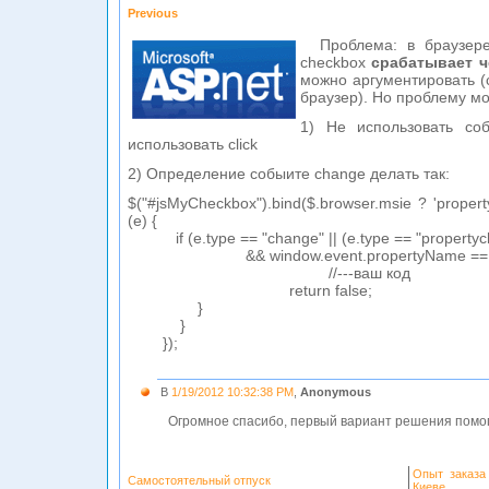
Previous
Проблема: в браузер
checkbox
срабатывает ч
можно аргументировать (
браузер). Но проблему м
1) Не использовать со
использовать click
2) Определение собыите change делать так:
$("#jsMyCheckbox").bind($.browser.msie ? 'property
(e) {
if (e.type == "change" || (e.type == "property
&& window.event.propertyName == "ch
//---ваш код
return false;
}
}
});
В
1/19/2012 10:32:38 PM
,
Anonymous
Огромное спасибо, первый вариант решения помог 
Опыт заказа
Самостоятельный отпуск
Киеве