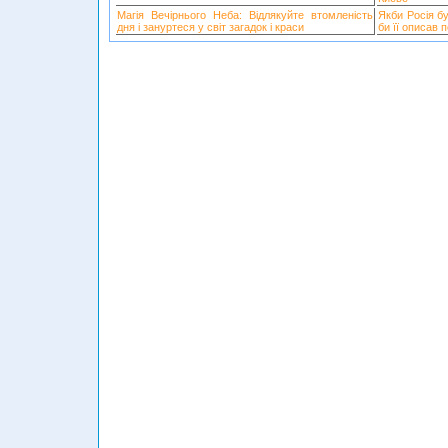
Магія Вечірнього Неба: Відлякуйте втомленість
Якби Росія б
дня і зануртеся у світ загадок і краси
би її описав 