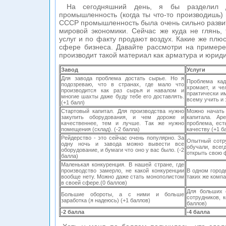
На сегодняшний день, я бы разделил д
промышленность (когда ты что-то производишь) 
СССР промышленность была очень сильно развит
мировой экономики. Сейчас же куда не глянь,
услуг и по факту продают воздух. Какие же плю
сфере бизнеса. Давайте рассмотри на примере 
производит такой материал как арматура и юриди
Завод
Услуги
Для завода проблема достать сырье. Но я
Проблема кад
подозреваю, что в странах, где мало что
хромает, и че
производится как раз сырья и навалом и
практически и
многие шахты даже буду тебе его доставлять.
всему учить и 
(+1 балл)
Стартовый капитал. Для производства нужно
Можно начать 
закупить оборудования, и чем дороже и
капитала. Ар
качественнее, тем и лучше. Так же нужно
проблема, ест
помещения (склад). (-2 балла)
качеству (+1 б
Рейдерство - это сейчас очень популярно. За
Опытный сотру
одну ночь и завода можно вывести все
обучали, всег
оборудование, и бумаги что оно у вас было. (-2
открыть свою 
балла)
Маленькая конкуренция. В нашей стране, где
производство замерло, не какой конкуренции
В одном город
вообще нету. Можно даже стать монополистом
таких же компа
в своей сфере.(0 баллов)
Для больших 
Большие обороты, а с ними и больше
сотрудников, 
заработка (я надеюсь) (+1 баллов)
баллов)
-2 балла
-4 балла