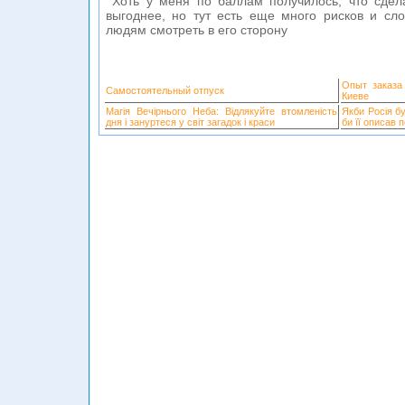
Хоть у меня по баллам получилось, что сде
выгоднее, но тут есть еще много рисков и сл
людям смотреть в его сторону
Опыт заказа
Самостоятельный отпуск
Киеве
Магія Вечірнього Неба: Відлякуйте втомленість
Якби Росія б
дня і зануртеся у світ загадок і краси
би її описав 