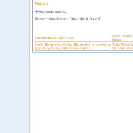
Previous
Нужно снять галочку
Setting -> data & time ->
"automatic time zone
"
Опыт заказа
Самостоятельный отпуск
Киеве
Магія Вечірнього Неба: Відлякуйте втомленість
Якби Росія б
дня і зануртеся у світ загадок і краси
би її описав 