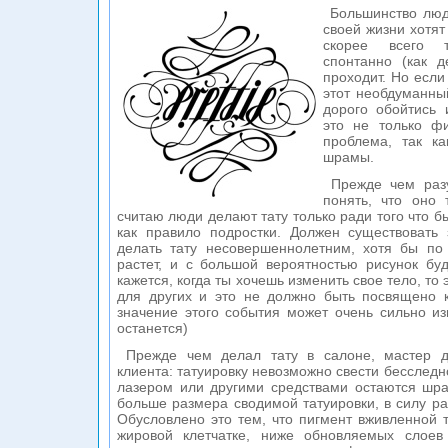
Большинство люд
своей жизни хотят
скорее всего 
спонтанно (как 
проходит. Но если
этот необдуманны
дорого обойтись 
это не только ф
проблема, так ка
шрамы.
Прежде чем разу
понять, что оно 
считаю люди делают тату только ради того что бы
как правило подростки. Должен существовать 
делать тату несовершеннолетним, хотя бы по 
растет, и с большой вероятностью рисунок бу
кажется, когда ты хочешь изменить свое тело, то
для других и это не должно быть посвящено к
значение этого события может очень сильно из
останется)
Прежде чем делал тату в салоне, мастер до
клиента: татуировку невозможно свести бесследн
лазером или другими средствами остаются шра
больше размера сводимой татуировки, в силу ра
Обусловлено это тем, что пигмент вживленной т
жировой клетчатке, ниже обновляемых слоев 