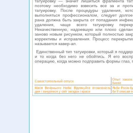
татуировку — значит лишиться фрагмента та
поэтому необходимо взвесить все за и прот
татуировку. После процедуры удаления, кот
выполняться профессионалом, следует долгое
рана должна быть закрыта от попадания инфек
удаления, чаще всего татуировку перек
Некачественную, надоевшую или плохо сделан
заново новым рисунком, который полностью закр
коррективы и исправления. Процесс перекрыти
называется кавер-ап.
Единственный тип татуировки, который я поддер
и то когда без него не обойтись. Я его восп
операцию, когда можно подправить формы глаз, г
Опыт заказа
Самостоятельный отпуск
Киеве
Магія Вечірнього Неба: Відлякуйте втомленість
Якби Росія б
дня і зануртеся у світ загадок і краси
би її описав 