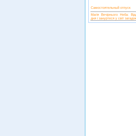
Самостоятельный отпуск
Магія Вечірнього Неба: Від
дня і зануртеся у світ загадок