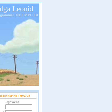
lga Leonid
ogrammer .NET MVC C#
loper ASP.NET MVC C#
Registration