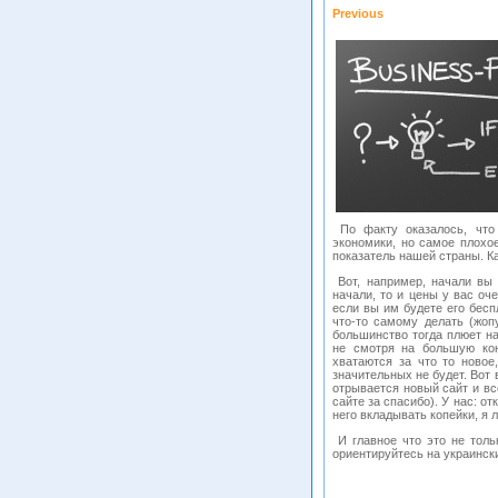
Previous
По факту оказалось, что 
экономики, но самое плохое
показатель нашей страны. Ка
Вот, например, начали вы 
начали, то и цены у вас оч
если вы им будете его бесп
что-то самому делать (жоп
большинство тогда плюет на
не смотря на большую кон
хватаются за что то новое
значительных не будет. Вот 
отрывается новый сайт и все
сайте за спасибо). У нас: о
него вкладывать копейки, я 
И главное что это не толь
ориентируйтесь на украинск