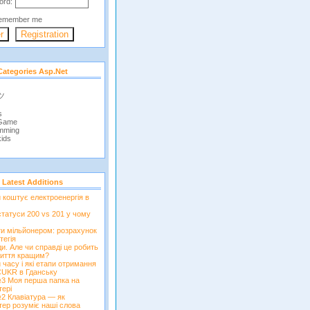
ord:
emember me
Categories Asp.net
 ツ
s
 Game
mming
ids
Latest Additions
и коштує електроенергія в
татуси 200 vs 201 у чому
ти мільйонером: розрахунок
тегія
и. Але чи справді це робить
иття кращим?
 часу і які етапи отримання
CUKR в Гданську
3 Моя перша папка на
тері
2 Клавіатура — як
тер розуміє наші слова