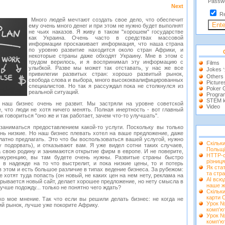
Passw
Next
R
Много людей мечтают создать свое дело, что обеспечит
ему очень много денег и при этом не нужно будет выполнят
не чьих наказов. Я живу в таком "хорошем" государстве
как Украина. Очень часто в средствах массовой
информации проскакивает информация, что наша страна
по уровню развитие находится около стран Африки, и
некоторые страны даже обходят Украину. Мне в этом с
трудом верилось, и я воспринимал эту информацию с
Films
улыбкой. Разве мы может так отставать, у нас же все
Jokes
привилегии развитых стран: хорошо развитый рынок,
Others
свобода слова и выбора, много высококвалифицированных
Picture
специалистов. Но так я рассуждал пока не столкнулся из
Poker
реальной ситуаций.
Progra
STEM k
наш бизнес очень не развит. Мы застряли на уровне советской
Video
, что люди не хотя ничего менять. Полная инертность - вот главный
к говориться "оно же и так работает, зачем что-то улучшать".
заниматься предоставлением какой-то услуги. Поскольку вы только
ень низкие. Но наш бизнес плевать хотел на ваше предложение, даже
латно предлагать. Это что бы воспользоваться вашей услугой, нужно
Скільк
у подорвать), и отказывают вам. Я уже видел сотни таких случаев,
Польщі
 свою родину и занимаются открытие фирм в европе. И не поверите,
HTTP-с
куренцию, вы там будете очень нужны. Развитые страны быстро
різниця
, в надежде на то что выстрелит, и пока низкие цены, то и потерь
Як ста
в этом и есть большое различие в типах ведение бизнеса. За рубежом:
та стра
 хотят туда попасть (он новый, не каких цен на нем нету, реклама на
AI всюд
ткрывается новый сайт, делает хорошее предложение, но нету смысла в
наше ж
лучше подожду... только не понятно чего ждать?
Скільки
карти 
ко мое мнение. Так что если вы решили делать бизнес: не когда не
Урок №
ий рынок, лучше уже покорите Африку.
комп'ю
Урок №
комп'ю