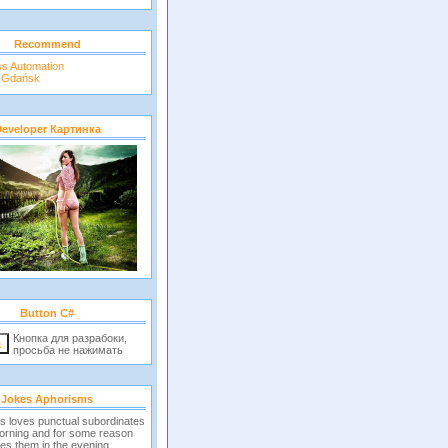
Recommend
ss Automation
r Gdańsk
eveloper Картинка
Button C#
Кнопка для разрабоки,
просьба не нажимать
Jokes Aphorisms
s loves punctual subordinates
morning and for some reason
es them in the evening