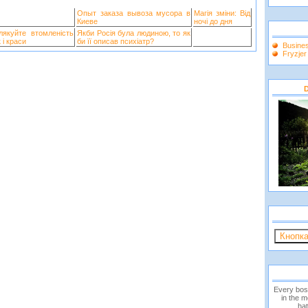
Опыт заказа вывоза мусора в
Магія зміни: Від
Киеве
ночі до дня
лякуйте втомленість
Якби Росія була людиною, то як
 і краси
би її описав психіатр?
Busine
Fryzje
D
Every bos
in the 
hat