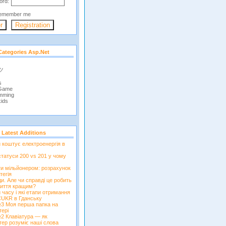
ord:
emember me
Categories Asp.net
 ツ
s
 Game
mming
ids
Latest Additions
и коштує електроенергія в
татуси 200 vs 201 у чому
ти мільйонером: розрахунок
тегія
и. Але чи справді це робить
иття кращим?
 часу і які етапи отримання
CUKR в Гданську
3 Моя перша папка на
тері
2 Клавіатура — як
тер розуміє наші слова