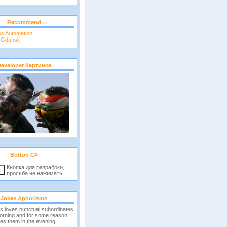
Recommend
ss Automation
r Gdańsk
eveloper Картинка
Button C#
Кнопка для разрабоки,
просьба не нажимать
Jokes Aphorisms
s loves punctual subordinates
morning and for some reason
es them in the evening