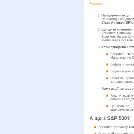
Previous
Найдорожчі акції:
На сьогодні найдоро
Class A (тикер BRK.
Що це за компанія:
Berkshire Hathaway 
Вона має багато бізн
компанії та інвестиції
Коли створена і іст
Berkshire Hat
Manufacturing C
Баффетт почав к
В одній із джер
Потім він проп
запропонувала 
Чому акції так дорог
Клас A акцій
н
робили спліт д
Це означає, щ
враховуючи реі
А що з S&P 500?
Berkshire Hathaway
Cl
Отже,
найдорожчі акц