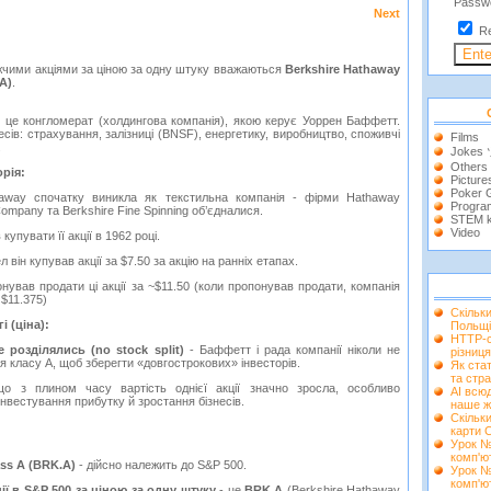
Passw
Next
R
жчими акціями за ціною за одну штуку вважаються
Berkshire Hathaway
A)
.
- це конгломерат (холдингова компанія), якою керує Уоррен Баффетт.
есів: страхування, залізниці (BNSF), енергетику, виробництво, споживчі
Films
.
Jokes
Others
орія:
Picture
Poker
haway спочатку виникла як текстильна компанія - фірми Hathaway
Progra
ompany та Berkshire Fine Spinning об’єдналися.
STEM k
Video
упувати її акції в 1962 році.
ел він купував акції за $7.50 за акцію на ранніх етапах.
онував продати ці акції за ~$11.50 (коли пропонував продати, компанія
$11.375)
Скільк
і (ціна):
Польщі
HTTP-с
е розділялись (no stock split)
- Баффетт і рада компанії ніколи не
різниця
ля класу A, щоб зберегти «довгострокових» інвесторів.
Як ста
та стра
о з плином часу вартість однієї акції значно зросла, особливо
AI всюд
нвестування прибутку й зростання бізнесів.
наше ж
Скільки
карти 
Урок №
комп'ю
ass A (BRK.A)
- дійсно належить до S&P 500.
Урок №
комп'ю
ії в S&P 500 за ціною за одну штуку
- це
BRK.A
(Berkshire Hathaway