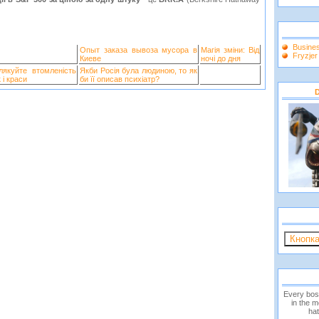
Busine
Опыт заказа вывоза мусора в
Магія зміни: Від
Fryzje
Киеве
ночі до дня
лякуйте втомленість
Якби Росія була людиною, то як
 і краси
би її описав психіатр?
D
Every bos
in the 
hat