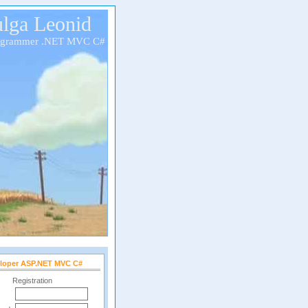
lga Leonid
ogrammer .NET MVC C#
loper ASP.NET MVC C#
Registration