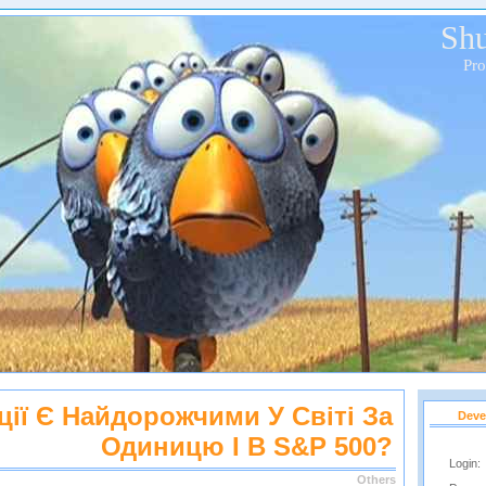
Shu
Pr
ції Є Найдорожчими У Світі За
Deve
Одиницю І В S&P 500?
Login:
Others