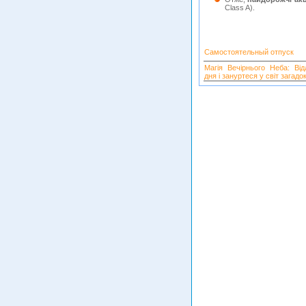
Class A).
Самостоятельный отпуск
Магія Вечірнього Неба: Від
дня і зануртеся у світ загадок