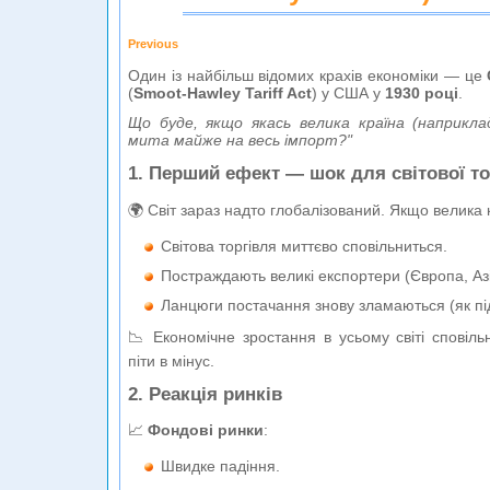
Previous
Один із найбільш відомих крахів економіки — це
(
Smoot-Hawley Tariff Act
) у США у
1930 році
.
Що буде, якщо якась велика країна (наприкл
мита майже на весь імпорт?"
1. Перший ефект — шок для світової то
🌍 Світ зараз надто глобалізований. Якщо велика 
Світова торгівля миттєво сповільниться.
Постраждають великі експортери (Європа, Аз
Ланцюги постачання знову зламаються (як пі
📉 Економічне зростання в усьому світі сповіл
піти в мінус.
2. Реакція ринків
📈
Фондові ринки
:
Швидке падіння.