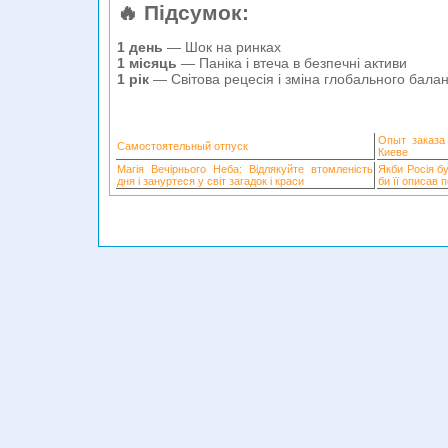
🔥 Підсумок:
1 день
— Шок на ринках
1 місяць
— Паніка і втеча в безпечні активи
1 рік
— Світова рецесія і зміна глобального бала
Опыт заказа
Самостоятельный отпуск
Киеве
Магія Вечірнього Неба: Відлякуйте втомленість
Якби Росія б
дня і зануртеся у світ загадок і краси
би її описав 