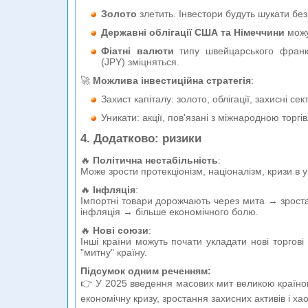
Золото
злетить. Інвестори будуть шукати без
Державні облігації США та Німеччини
можут
Фіатні валюти
типу швейцарського франк
(JPY) зміцняться.
🚀
Можлива інвестиційна стратегія
:
Захист капіталу: золото, облігації, захисні сек
Уникати: акції, пов'язані з міжнародною торгі
4. Додатково: ризики
🔥
Політична нестабільність
:
Може зрости протекціонізм, націоналізм, кризи в 
🔥
Інфляція
:
Імпортні товари дорожчають через мита → зрост
інфляція → більше економічного болю.
🔥
Нові союзи
:
Інші країни можуть почати укладати нові торгові
"митну" країну.
Підсумок одним реченням:
👉 У 2025 введення масових мит великою країно
економічну кризу, зростання захисних активів і ха