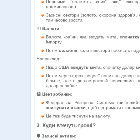
Першими "полетять вниз" акції експорт
промисловості.
Захисні сектори (золото, охорона здоров'я,
тимчасово зрости.
💵
Валюти
:
Валюта країни, яка вводить мита,
спочатку
імпорту.
Потім
ослабне
, коли інвестори побачать паді
Наприклад:
Якщо
США введуть мита
, спочатку долар м
Потім через страх рецесії попит на долар як
більше, але в довгостроковій перспективі, 
долар ослабне.
🏦
Центробанки
:
Федеральна Резервна Система (чи інший
знижувати ставки
, щоб підтримати економік
Це теж буде тиснути на валюту.
3. Куди втечуть гроші?
🛡️
Захисні активи
: