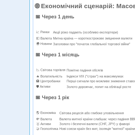
🌐 Економічний сценарій: Масов
📅 Через 1 день
📈 Ринки
Акції різко падають (особливо експортери)
💵 Валюта
Митна країна — короткострокове зміцнення валюти
🌍 Новини
Заголовки про "початок глобальної торгової війни"
📅 Через 1 місяць
📉 Світова торгівля
Помітне падіння обсягів
🔥 Волатильність
Індекси VIX ("страх") на максимумах
🏦 Центробанки
Перші сигнали про можливе зниження ставо
🛡️ Активи
Золото дорожчає, попит на облігації росте
📅 Через 1 рік
🌎 Економіка
Світова рецесія або глибоке уповільнення
💸 Валюта
Валюта митної країни слабшає через падіння ВВ
🥇 Активи
Золото і безпечні валюти (CHF, JPY) у фаворі
🤝 Геополітика
Нові союзи країн без мит, ізоляція "митної" країни