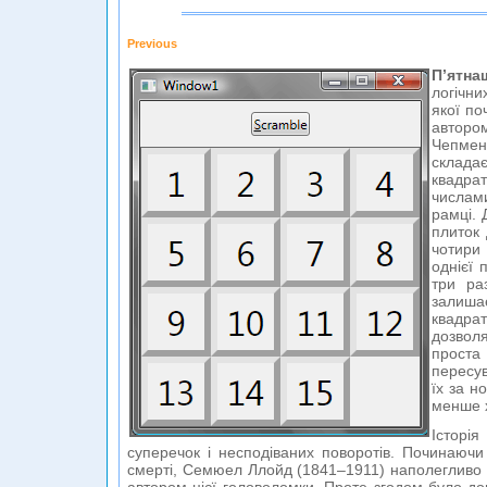
Previous
П’ятна
логічних
якої по
авторо
Чепм
склад
квадра
числам
рамці. 
плиток
чотири
однієї 
три ра
залиш
квадр
дозвол
проста
пересу
їх за 
менше х
Історі
суперечок і несподіваних поворотів. Починаючи
смерті, Семюел Ллойд (1841–1911) наполегливо 