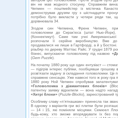
автором цієї головоломки. Проте згодом було до
він не мав жодного стосунку. Справжнім вин
Чепмен — поштмейстер із містечка Канаст
демонстрував друзям гру з шістнадцяти пронум
потрібно було викласти у чотири ряди так, 
дорівнювала 34.
Згодом син Чепмена, Френк Чепмен, прив
головоломки до Сирак’юса (штат Нью-Йорк),
(Коннектикут). Саме там учні Американсько
розпочали її серійне виробництво. Вже д
продавалися не лише в Гартфорді, а й у Бостоні.
різьбяр по дереву Маттіас Райс. У грудні 1879 ро
бізнес, випускаючи головоломку під назвою
«Д
(
Gem Puzzle
).
На початку 1880 року ще один ентузіаст — стомат
— підігрів інтерес публіки, пообіцявши грошову 
розв’язати задачу зі складання головоломки. Це 
справжню сенсацію. Уже навесні того ж року гра 
1880 року Ной Чепмен спробував запатентуват
«Головоломка з діамантових блоків»
(
Blo
патентну заявку відхилили — вона надто нагад
«Хитрі блоки»
(
Puzzle-Blocks
), зареєстрований 
Особливу славу «п’ятнашкам» принесла так зва
В одному з варіантів гри всі плитки були розташ
— 14 і 15, які поміняли місцями. Семюел Лл
будь-кому, хто зможе впорядкувати їх без п