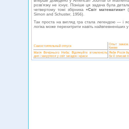
вперше доведено у
American Journal of Mathema
розв’язку не існує. Пізніше ця задача була дета
четвертому томі збірника
«Світ математики»
(
Simon and Schuster, 1956).
Так проста на вигляд гра стала легендою — і я
логіка може перехитрити навіть найвпевненіших у с
Опыт заказа
Самостоятельный отпуск
Киеве
Магія Вечірнього Неба: Відлякуйте втомленість
Якби Росія б
дня і зануртеся у світ загадок і краси
би її описав 