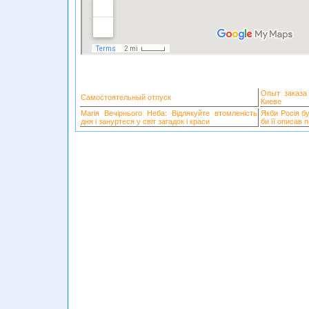
Опыт заказа
Самостоятельный отпуск
Киеве
Магія Вечірнього Неба: Відлякуйте втомленість
Якби Росія б
дня і зануртеся у світ загадок і краси
би її описав 