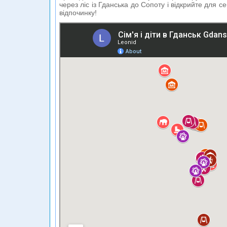
через ліс із Гданська до Сопоту і відкрийте для с
відпочинку!