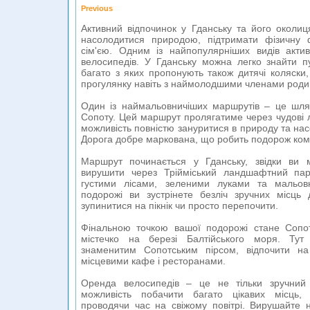
Previous
Активний відпочинок у Гданську та його околиц
насолодитися природою, підтримати фізичну
сім'єю. Одним із найпопулярніших видів акти
велосипедів. У Гданську можна легко знайти пу
багато з яких пропонують також дитячі коляски
прогулянку навіть з наймолодшими членами роди
Один із наймальовничіших маршрутів – це шлях
Сопоту. Цей маршрут пролягатиме через чудові л
можливість повністю зануритися в природу та нас
Дорога добре маркована, що робить подорож ко
Маршрут починається у Гданську, звідки ви 
вирушити через Трійміський ландшафтний пар
густими лісами, зеленими луками та мальов
подорожі ви зустрінете безліч зручних місць
зупинитися на пікнік чи просто перепочити.
Фінальною точкою вашої подорожі стане Сопо
містечко на березі Балтійського моря. Тут
знаменитим Сопотським пірсом, відпочити н
місцевими кафе і ресторанами.
Оренда велосипедів – це не тільки зручний
можливість побачити багато цікавих місць,
проводячи час на свіжому повітрі. Вирушайте 