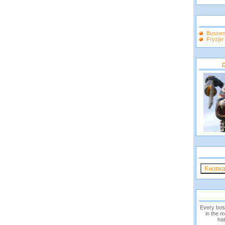
Busine
Fryzje
D
Every bos
in the 
hat