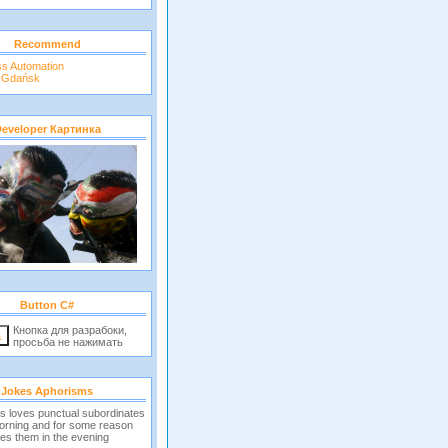
Recommend
ss Automation
r Gdańsk
eveloper Картинка
Button C#
Кнопка для разрабоки,
просьба не нажимать
Jokes Aphorisms
s loves punctual subordinates
morning and for some reason
es them in the evening