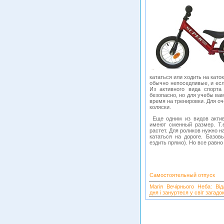
кататься или ходить на като
обычно непоседливые, и есл
Из активного вида спорта
безопасно, но для учебы ва
время на тренировки. Для о
коляски.
Еще одним из видов активн
имеют сменный размер. Т.е
растет. Для роликов нужно 
кататься на дороге. Базов
ездить прямо). Но все равно
Самостоятельный отпуск
Магія Вечірнього Неба: Від
дня і зануртеся у світ загадок