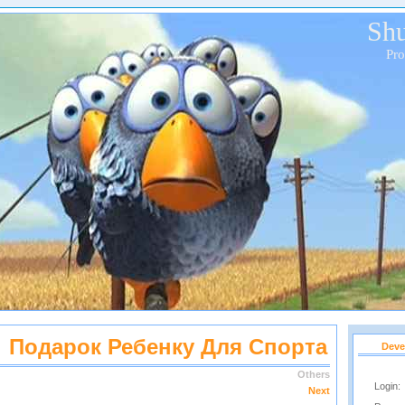
Shu
Pr
Подарок Ребенку Для Спорта
Deve
Others
Login:
Next