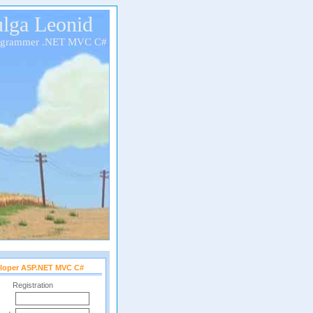
lga Leonid
ogrammer .NET MVC C#
loper ASP.NET MVC C#
Registration