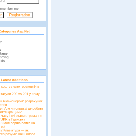
ord:
emember me
Categories Asp.net
 ツ
s
 Game
mming
ids
Latest Additions
и коштує електроенергія в
татуси 200 vs 201 у чому
ти мільйонером: розрахунок
тегія
и. Але чи справді це робить
иття кращим?
 часу і які етапи отримання
CUKR в Гданську
3 Моя перша папка на
тері
2 Клавіатура — як
тер розуміє наші слова