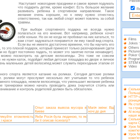
Passw
Наступают новогодние праздники и самое время подумать
что подарить детям, кроме конфет. Есть большое желание
R
развивать ребенка в спортивном направлении. Такое
желание очень хорошее, но к нему нужно отнестись
ответственно, так как любой спорт может повлечь за собой
травмы.
При выборе спортивного подарка не всегда нужно
полагаться на его мнение. Вот например, ребенок хочет
себе коньки. Но он не когда не пробовал на них кататься, то
Films
вам стоит задуматься понравится ли ему такой вид спорта.
Jokes
Если вы не имеете достаточно времени, что бы научить его
Others
к, то это плохой подарок, который принесет только разочарования (дети
Picture
и но будет постоянно падать, то может это занятие потом ненавидит).
Poker
 можно посмотреть на детские велосипеды. Это тоже не совсем
Progra
м не нужен каток, подойдет любая детская площадка во дворе и личное
STEM k
чень маленьких детей велосипед может служить переходным этапом от
Video
ого спорта является катание на роликах. Сегодня детские ролики
. ролики могут прослужит несколько лет учитывая то что ребенок
намного площадка, нежели велосипеда, что уменьшает желание ребенка
ые тренировки можно начать проводить дома (научится стоять или
 внимание и контроль родителей должен быть обязателен.
Скільк
Польщі
HTTP-с
різниця
Як ста
Опыт заказа вывоза мусора в
Магія зміни: Від
та стра
Киеве
ночі до дня
AI всюд
наше ж
лякуйте втомленість
Якби Росія була людиною, то як
Скільки
 і краси
би її описав психіатр?
карти 
Урок №
комп'ю
Урок №
комп'ю