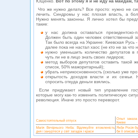
Ющенко.
Вот по этому я и не иду на майдам, т
Что же нужно делать? Все просто: нужно не си
лечить. Синдромы у нас плохая власть, а бол
Нужно менять законны. Я лично хотел бы пред
такие:
у нас должна оставаться президентско-п
Должен быть один человек ответственный за
Так было всегда на Украине: Киевская Русь - 
далее пока не настал хаос (не кто не за что 
нужно уменьшить количество депутатов в
чуть ли не в лицо знать своих лидеров;
метод выборов депутатов оставить такой 
список, 50% мажоритарный);
убрать неприкосновенность (сколько уже про 
открытость доходов власти и их семьи. 
спросить откуда деньги взялись.
Если придумают новый тип управление госу
которые могу как-то изменить политическую ситуа
революция. Иначе это просто переворот.
Опыт заказа
Самостоятельный отпуск
Киеве
Магія Вечірнього Неба: Відлякуйте втомленість
Якби Росія б
дня і зануртеся у світ загадок і краси
би її описав 