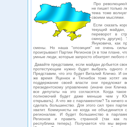
Про революцию/п
не пишет только л
тема тоже волнует
своими мыслями.
Если сказать кор
текущий майдан,
переворот в стр
скинуть другую).
Януковича, как п
смены. Но наша "опозиция" не очень силь
проигрывают Партии Регионов (я в том плане, чт
умные люди, которые запросто обхитрят любого п
Давайте представим, если майдан добьется свое
протестующим нужно будет выбрать одного п
Представим, что это будет Виталий Кличко. И о
же время Яценюк и Тягнибок тоже хотят име
поддержание своей власти они предложат ве
президентскому управлению (иначе они Кличка
все депутаты на это согласятся. Когда такое
полномочий будет даже меньше чем у Ющ
открывать). А что же с парламентом? Та ничего 
сделать большинство. Для этого сил трех парти
хватит. Коммунисты не когда не объединится 
регионалам. И будет большинство в парламе
Регионов и править странной (так как пар
республика теперь). Получается что мы верн