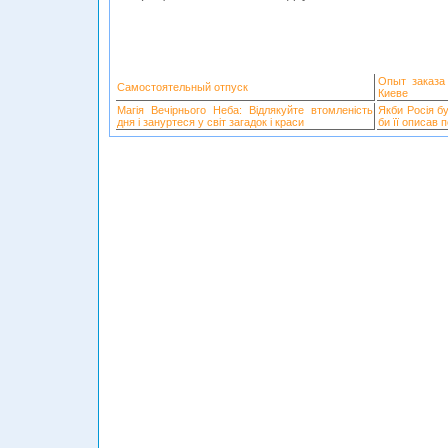
Опыт заказа
Самостоятельный отпуск
Киеве
Магія Вечірнього Неба: Відлякуйте втомленість
Якби Росія б
дня і зануртеся у світ загадок і краси
би її описав 