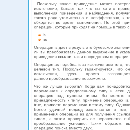
Поскольку явное приведение может потерпет
исключение, бывает так что вы хотите пров
выполнения приведения и наблюдения, получит
такого рода утомительна и неэффективна, к т
обходятся во время выполнения. По этой пр
операции, которые приходят на помощь в таких с
is
as
Операция is дает в результате булевское значени
ли вы преобразовать данное выражение в указа
приведения ссылки, так и посредством операции 
Операция аs подобна is за исключением того, чт
целевой тип. Поскольку гарантируется, что о
исключения, здесь просто возвращает
данное преобразование невозможно.
Что же лучше выбрать? Когда вам понадобится
переменная к определенному типу и если да
операцию над нужным типом. Вы можете п
принадлежность к типу, применив операцию is,
true, привести переменную к этому типу. Однак
Более удачный подход заключается в том,
применения операции аs для получения ссылк
типом, а затем проверить ее неравенство null
преобразование успешно. Таким образом, в
операцию поиска вместо двух.