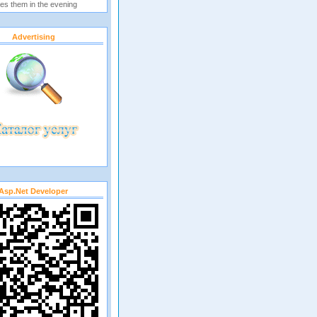
es them in the evening
Advertising
Asp.net Developer