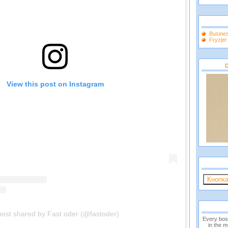
Busine
Fryzje
D
View this post on Instagram
post shared by Fast oder (@fastoder)
Every bos
in the 