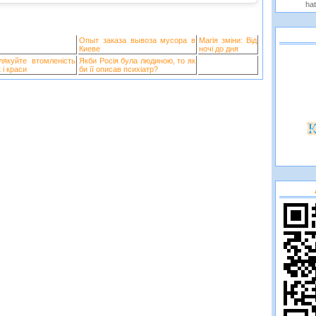
hat
Опыт заказа вывоза мусора в
Магія зміни: Від
Киеве
ночі до дня
лякуйте втомленість
Якби Росія була людиною, то як
 і краси
би її описав психіатр?