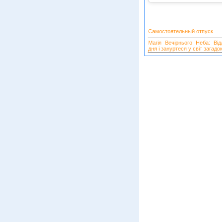
Самостоятельный отпуск
Магія Вечірнього Неба: Від
дня і зануртеся у світ загадок