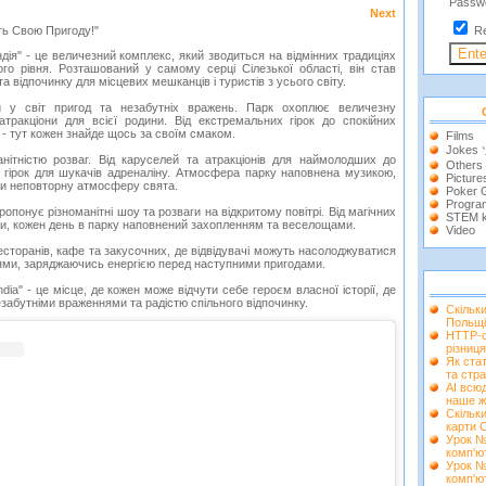
Passw
Next
ть Свою Пригоду!"
R
ндія" - це величезний комплекс, який зводиться на відмінних традиціях
ого рівня. Розташований у самому серці Сілезької області, він став
 відпочинку для місцевих мешканців і туристів з усього світу.
ей у світ пригод та незабутніх вражень. Парк охоплює величезну
атракціони для всієї родини. Від екстремальних гірок до спокійних
- тут кожен знайде щось за своїм смаком.
Films
Jokes
нітністю розваг. Від каруселей та атракціонів для наймолодших до
Others
 гірок для шукачів адреналіну. Атмосфера парку наповнена музикою,
Picture
чи неповторну атмосферу свята.
Poker
Progra
пропонує різноманітні шоу та розваги на відкритому повітрі. Від магічних
STEM k
и, кожен день в парку наповнений захопленням та веселощами.
Video
есторанів, кафе та закусочних, де відвідувачі можуть насолоджуватися
ми, заряджаючись енергією перед наступними пригодами.
dia" - це місце, де кожен може відчути себе героєм власної історії, де
абутніми враженнями та радістю спільного відпочинку.
Скільк
Польщі
HTTP-с
різниця
Як ста
та стра
AI всюд
наше ж
Скільки
карти 
Урок №
комп'ю
Урок №
комп'ю