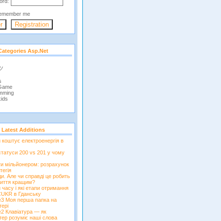
ord:
emember me
Categories Asp.net
 ツ
s
 Game
mming
ids
Latest Additions
и коштує електроенергія в
татуси 200 vs 201 у чому
ти мільйонером: розрахунок
тегія
и. Але чи справді це робить
иття кращим?
 часу і які етапи отримання
CUKR в Гданську
3 Моя перша папка на
тері
2 Клавіатура — як
тер розуміє наші слова