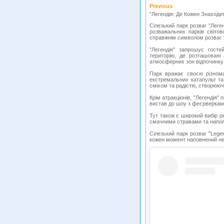
Previous
"Легендія: Де Кожен Знаходи
Сілезький парк розваг "Леге
розважальних парків світов
справжнім символом розваг та
"Легендія" запрошує гост
територію, де розташовані 
атмосферних зон відпочинку 
Парк вражає своєю різнома
екстремальних катапульт та
сміхом та радістю, створюю
Крім атракціонів, "Легендія" 
вистав до шоу з феєрверкам
Тут також є широкий вибір р
смачними стравами та напоя
Сілезький парк розваг "Legen
кожен момент наповнений нез