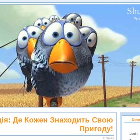
Shu
Pr
дія: Де Кожен Знаходить Свою
Deve
Пригоду!
Login:
Others