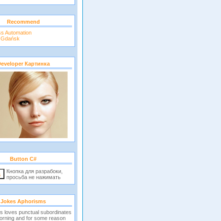
Recommend
ss Automation
r Gdańsk
eveloper Картинка
Button C#
Кнопка для разрабоки,
просьба не нажимать
Jokes Aphorisms
s loves punctual subordinates
morning and for some reason