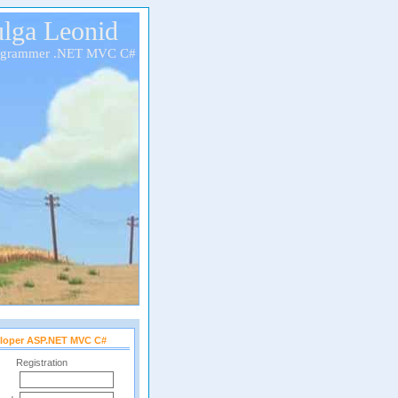
lga Leonid
ogrammer .NET MVC C#
loper ASP.NET MVC C#
Registration