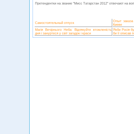
Претендентки на звание "Мисс Татарстан 2012" отвечают на воп
Опыт заказа
Самостоятельный отпуск
Киеве
Магія Вечірнього Неба: Відлякуйте втомленість
Якби Росія б
дня і зануртеся у світ загадок і краси
би її описав 