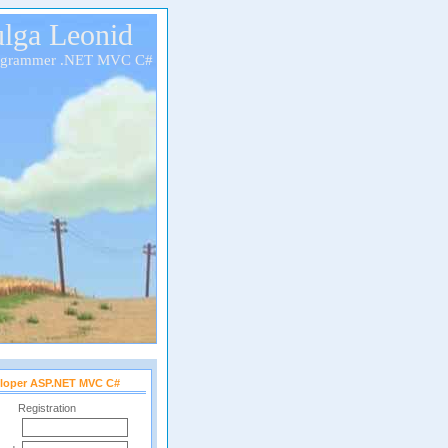
lga Leonid
ogrammer .NET MVC C#
loper ASP.NET MVC C#
Registration