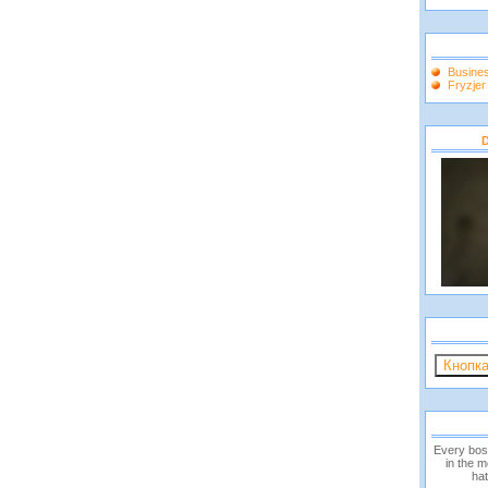
Busine
Fryzje
D
Every bos
in the 
hat