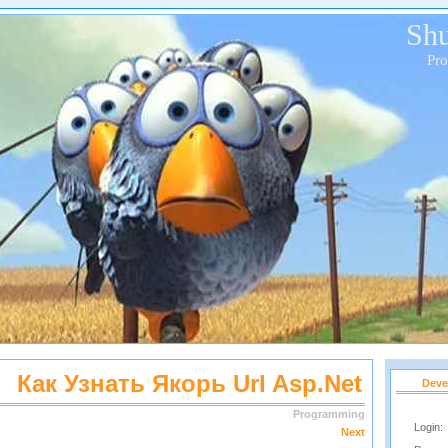
Shu
Pr
Как Узнать Якорь Url Asp.net
Deve
Programming
Login:
Next