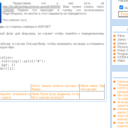
Passw
Представим что у вас есть ulr
http://localhost/place/home.aspx#r306040
Вам нужно узнать текст
R
r306040
Первое что приходит в голову это использовать
Page.Request, но anchor в этот параметр не передаеться.
Что ответит гугл:
орь
со стороны сервера в ASP.NET
кой флаг для браузера, он служит чтобы перейти к определенному
Films
Jokes
Others
aScript, в случае OnLoad Body, чтобы проверить на якорь и отправить
Picture
ощью Ajax.
Poker
Progra
STEM k
cation
;
Video
.
toString
().
split
(
"#"
);
&
gt
;
1
)
dUrl
[
1
];
Скільк
Польщі
Опыт заказа вывоза мусора в
Магія зміни: Від
HTTP-с
Киеве
ночі до дня
різниця
лякуйте втомленість
Якби Росія була людиною, то як
Як ста
 і краси
би її описав психіатр?
та стра
AI всюд
наше ж
Скільки
карти 
Урок №
комп'ю
Урок №
комп'ю