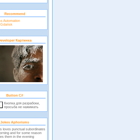
Recommend
ss Automation
r Gdańsk
eveloper Картинка
Button C#
Кнопка для разрабоки,
просьба не нажимать
Jokes Aphorisms
s loves punctual subordinates
morning and for some reason
es them in the evening