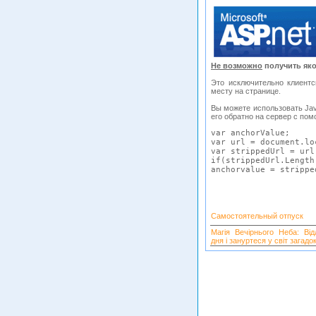
Не возможно
получить як
Это исключительно клиентс
месту на странице.
Вы можете использовать Jav
его обратно на сервер с пом
var
 anchorValue
;
var
 url 
=
 document
.
lo
var
 strippedUrl 
=
 url
if
(
strippedUrl
.
Length
anchorvalue 
=
 strippe
Самостоятельный отпуск
Магія Вечірнього Неба: Від
дня і зануртеся у світ загадок