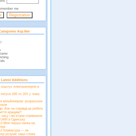
ord:
emember me
Categories Asp.net
 ツ
s
 Game
mming
ids
Latest Additions
и коштує електроенергія в
татуси 200 vs 201 у чому
ти мільйонером: розрахунок
тегія
и. Але чи справді це робить
иття кращим?
 часу і які етапи отримання
CUKR в Гданську
3 Моя перша папка на
тері
2 Клавіатура — як
тер розуміє наші слова