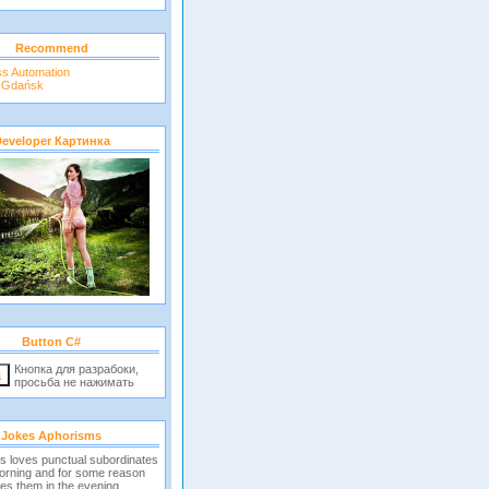
Recommend
ss Automation
r Gdańsk
eveloper Картинка
Button C#
Кнопка для разрабоки,
просьба не нажимать
Jokes Aphorisms
s loves punctual subordinates
morning and for some reason
es them in the evening