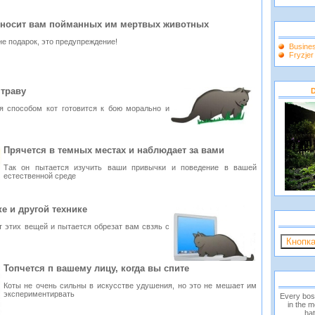
носит вам пойманных им мертвых животных
не подарок, это предупреждение!
Busine
Fryzje
 траву
D
я способом кот готовится к бою морально и
Прячется в темных местах и наблюдает за вами
Так он пытается изучить ваши привычки и поведение в вашей
естественной среде
е и другой технике
от этих вещей и пытается обрезат вам свзяь с
Топчется п вашему лицу, когда вы спите
Коты не очень сильны в искусстве удушения, но это не мешает им
экспериментирвать
Every bos
in the 
hat