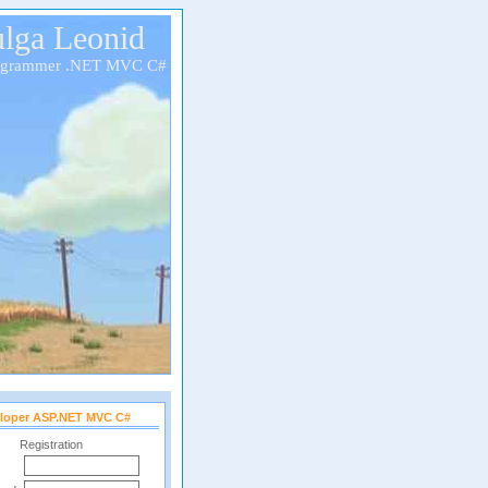
lga Leonid
ogrammer .NET MVC C#
loper ASP.NET MVC C#
Registration