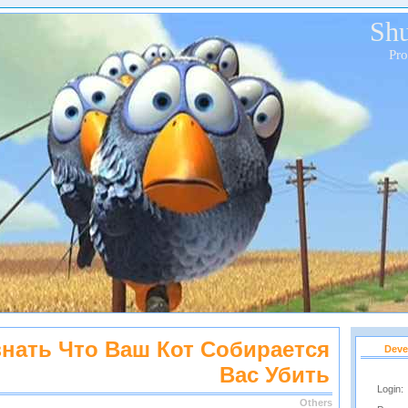
Shu
Pr
знать Что Ваш Кот Собирается
Deve
Вас Убить
Login:
Others