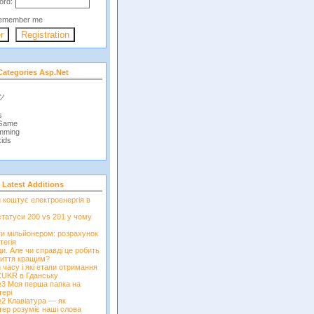
ord:
emember me
Categories Asp.net
 ツ
s
 Game
mming
ids
Latest Additions
и коштує електроенергія в
татуси 200 vs 201 у чому
ти мільйонером: розрахунок
тегія
и. Але чи справді це робить
иття кращим?
 часу і які етапи отримання
CUKR в Гданську
3 Моя перша папка на
тері
2 Клавіатура — як
тер розуміє наші слова