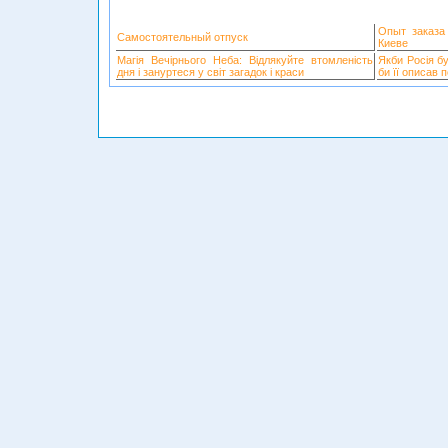
Опыт заказа
Самостоятельный отпуск
Киеве
Магія Вечірнього Неба: Відлякуйте втомленість
Якби Росія б
дня і зануртеся у світ загадок і краси
би її описав 