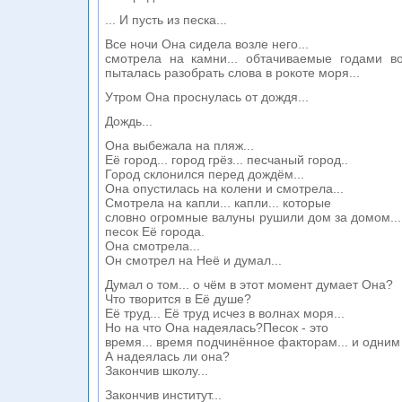
... И пусть из песка...
Все ночи Она сидела возле него...
смотрела на камни... обтачиваемые годами во
пыталась разобрать слова в рокоте моря...
Утром Она проснулась от дождя...
Дождь...
Она выбежала на пляж...
Её город... город грёз... песчаный город..
Город склонился перед дождём...
Она опустилась на колени и смотрела...
Смотрела на капли... капли... которые
словно огромные валуны рушили дом за домом... 
песок Её города.
Она смотрела...
Он смотрел на Неё и думал...
Думал о том... о чём в этот момент думает Она?
Что творится в Её душе?
Её труд... Её труд исчез в волнах моря...
Но на что Она надеялась?Песок - это
время... время подчинённое факторам... и одним 
А надеялась ли она?
Закончив школу...
Закончив институт...