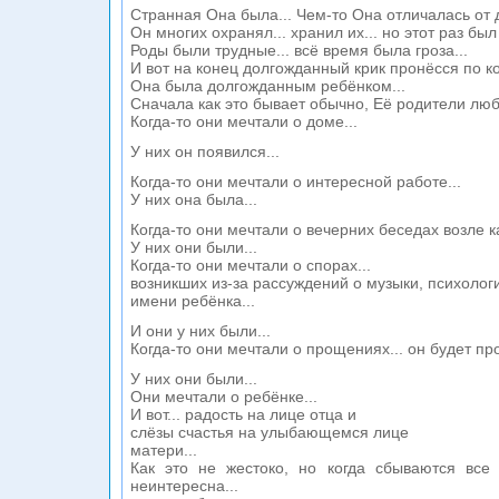
Странная Она была... Чем-то Она отличалась от д
Он многих охранял... хранил их... но этот раз бы
Роды были трудные... всё время была гроза...
И вот на конец долгожданный крик пронёсся по к
Она была долгожданным ребёнком...
Сначала как это бывает обычно, Её родители люби
Когда-то они мечтали о доме...
У них он появился...
Когда-то они мечтали о интересной работе...
У них она была...
Когда-то они мечтали о вечерних беседах возле к
У них они были...
Когда-то они мечтали о спорах...
возникших из-за рассуждений о музыки, психолог
имени ребёнка...
И они у них были...
Когда-то они мечтали о прощениях... он будет прос
У них они были...
Они мечтали о ребёнке...
И вот... радость на лице отца и
слёзы счастья на улыбающемся лице
матери...
Как это не жестоко, но когда сбываются все 
неинтересна...