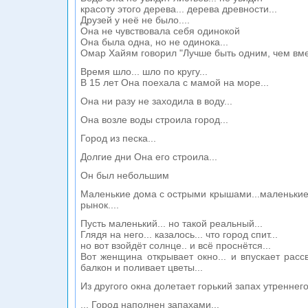
красоту этого дерева... дерева древности...
Друзей у неё не было....
Она не чувствовала себя одинокой
Она была одна, но не одинока...
Омар Хайям говорил "Лучше быть одним, чем вмес
Время шло... шло по кругу...
В 15 лет Она поехала с мамой на море...
Она ни разу не заходила в воду...
Она возле воды строила город...
Город из песка...
Долгие дни Она его строила...
Он был небольшим
Маленькие дома c острыми крышами...маленькие 
рынок....
Пусть маленький... но такой реальный...
Глядя на него... казалось... что город спит...
но вот взойдёт солнце.. и всё проснётся...
Вот женщина открывает окно... и впускает рассв
балкон и поливает цветы...
Из другого окна долетает горький запах утреннего
... Город наполнен запахами...