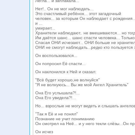
Легла... и заплакала...
Нет!.. Он не мог наблюдать...
Это счастливый ребёнок... этот загадочный
человек... за которым Он наблюдает с рождения..
и ...
умирает...
Хранители наблюдают.. не вмешиваются... но то
Им даётся шанс... шанс спасти человека... Только
Спасая ОНИ исчезают... ОНИ больше не хранител
ОНИ не смогут наблюдать...редко кто пользуется 
Он воспользовался...
Он попросил Её спасти...
Он наклонился к Ней и сказал:
"Всё будет хорошо,не волнуйся"
"Я не волнуюсь... Вы же мой Ангел Хранитель"
Она Его услышала?!...
Она Его увидела?!...
Но... взрослые не могут видеть и слышать ангелов.
"Так я Её и не понял"
Познание не учит пониманию
Он смотрел на Неё... и у него текли слёзы...Он при
Он исчез