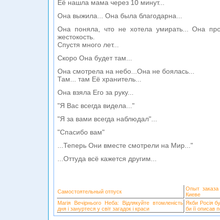
Её нашла мама через 10 минут...
Она выжила... Она была благодарна...
Она поняла, что не хотела умирать... Она про
жестокость.
Спустя много лет...
Скоро Она будет там...
Она смотрела на небо...Она не боялась...
Там... там Её хранитель...
Она взяла Его за руку...
"Я Вас всегда видела..."
"Я за вами всегда наблюдал"...
"Спасибо вам"
...Теперь Они вместе смотрели на Мир..."
...Оттуда всё кажется другим...
Опыт заказа
Самостоятельный отпуск
Киеве
Магія Вечірнього Неба: Відлякуйте втомленість
Якби Росія б
дня і зануртеся у світ загадок і краси
би її описав 