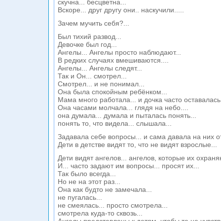
скучна... бесцветна...
Вскоре... друг другу они.. наскучили.....
Зачем мучить себя?...
Был тихий развод...
Девочке был год...
Ангелы... Ангелы просто наблюдают...
В редких случаях вмешиваются....
Ангелы... Ангелы следят...
Так и Он... смотрел...
Смотрел... и не понимал...
Она была спокойным ребёнком...
Мама много работала... и дочка часто оставалась 
Она часами молчала... глядя на небо....
она думала... думала и пыталась понять...
понять то, что видела... слышала...
Задавала себе вопросы... и сама давала на них от
Дети в детстве видят то, что не видят взрослые...
Дети видят ангелов... ангелов, которые их охраняю
И... часто задают им вопросы... просят их...
Так было всегда...
Но не на этот раз...
Она как будто не замечала...
не пугалась...
не смеялась... просто смотрела...
смотрела куда-то сквозь...