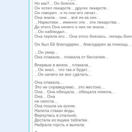
Но как?... Он боялся...
Он хотел лекарств... других лекарств...
Он говорил...ч то они его лечат...
Она знала... они... всё из-за них...
...Наркотики... именно эти... эти лекарства...
До этого Она ничего о них не знала...
...Он наблюдал...
Она теряла его... Она этого боялась...теперь боял
Он был Ей благодарен... благодарен за помощь...
...Он умер...
Она плакала... плакала от бессилия...
Впервые в жизни... плакала...
...Он знал... что так и будет...
...Он ничего не мог сделать...
Она плакала...
Это не справедливо... это жестоко...
Она... Она обещала... обещала помочь...
Она... Она
не смогла...
Она пошла на кухню.
Налила стакан воды.
Вернулась в спальню.
Достала из ящика таблетки.
Набрала горсть и выпила.