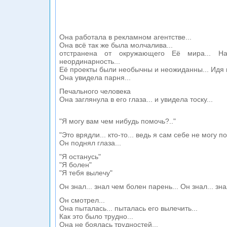
Она работала в рекламном агентстве...
Она всё так же была молчалива...
отстранена от окружающего Её мира... 
неординарность...
Её проекты были необычны и неожиданны... Идя п
Она увидела парня...
Печального человека
Она заглянула в его глаза... и увидела тоску...
"Я могу вам чем нибудь помочь?.."
"Это врядли... кто-то... ведь я сам себе не могу п
Он поднял глаза...
"Я останусь"
"Я болен"
"Я тебя вылечу"
Он знал... знал чем болен парень... Он знал... зна
Он смотрел...
Она пыталась... пыталась его вылечить...
Как это было трудно...
Она не боялась трудностей...