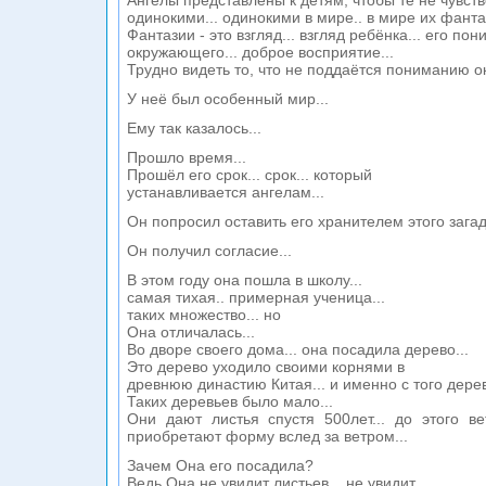
Ангелы представлены к детям, чтобы те не чувст
одинокими... одинокими в мире.. в мире их фантаз
Фантазии - это взгляд... взгляд ребёнка... его по
окружающего... доброе восприятие...
Трудно видеть то, что не поддаётся пониманию о
У неё был особенный мир...
Ему так казалось...
Прошло время...
Прошёл его срок... срок... который
устанавливается ангелам...
Он попросил оставить его хранителем этого загад
Он получил согласие...
В этом году она пошла в школу...
самая тихая.. примерная ученица...
таких множество... но
Она отличалась...
Во дворе своего дома... она посадила дерево...
Это дерево уходило своими корнями в
древнюю династию Китая... и именно с того дерев
Таких деревьев было мало...
Они дают листья спустя 500лет... до этого вет
приобретают форму вслед за ветром...
Зачем Она его посадила?
Ведь Она не увидит листьев... не увидит