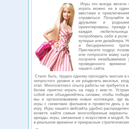
Игры это всегда весело 
играть можно не в один
квестами и приключения
справиться. Получайте 
друзьями и родным
ориентированы, прежде в
каждая любительниц
попробовать себя в роли
кутюрье или дизайнера. Н
и бесцеремонно трат
Пригласите подруг, позов
или попросите маму сыгр
получите незабываемое 
проведенного времени
нашего сайта.
Стало быть, трудно одному проходить миссии в и
непростого уровня и не разделить веселья, ко
этап. Многолетнего опыта работы не требуется в
более приятно играть на пару с кем-то. Устра
собой или объединяйтесь силами, чтобы победит
мы и организовываем новые коллекции, где вы
игры с сюжетами фильмов и провести день у м
игру. Игры нашего вебсайта удобно распределен
можете найти самые многообразные варианты и
аркады; игры, связанные с искусством и модой, 
в реальном времени и прекрасные стратегически