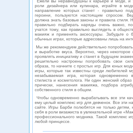
Ежели вы неравнодушны к карьере и моде, и х
роли дизайнера или кулинара, играйте в мод
направление которых станет - правильно по
героини, пользуются настоящим спросом. В
должна знать базовые законы и правила стиля. 
правильно подбирать наряды очень важно, пос
учатся тому, как правильно выглядеть в общест
макияж и применять аксессуары. Забудьте о 
обычных играх, которые адресованы лишь на инт
Мы же рекомендуем действительно попробовать 
и выработке вкуса. Вероятно, через некоторое
проявлять инициативу и станет в будущем знаме
решительно настроены попробовать свои сил
образа, то начните с простых игр. Для юных мод
игры, которые так известны среди любителей м
незабываемая игра, которая одновременно в
стилиста и косметолога. Ни один женский образ
прически, нанесения макияжа, подбора атриб
собственного стиля в общем.
Чтобы одновременно вырабатывать все эти кач
ему целый комплекс игр для девченок. Все эти на
сайте. Игры Барби полюбятся не только детям, 
себя в роли визажиста в увлекательной игре «Ма
профессионального модника. Такой комплекс иг
любой принцессе.