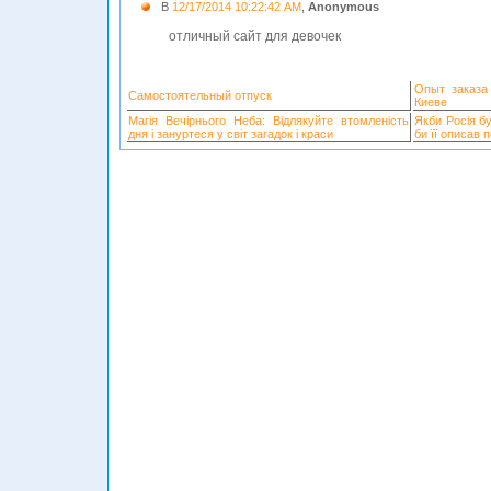
В
12/17/2014 10:22:42 AM
,
Anonymous
отличный сайт для девочек
Опыт заказа
Самостоятельный отпуск
Киеве
Магія Вечірнього Неба: Відлякуйте втомленість
Якби Росія б
дня і зануртеся у світ загадок і краси
би її описав 