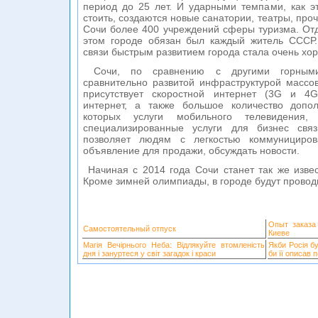
период до 25 лет. И ударными темпами, как э
стоить, создаются новые санатории, театры, проч
Сочи более 400 учреждений сферы туризма. Отдо
этом городе обязан был каждый житель СССР
связи быстрым развитием города стала очень хо
Сочи, по сравнению с другими горными 
сравнительно развитой инфраструктурой массо
присутствует скоростной интернет (3G и 4G
интернет, а также большое количество допо
которых услуги мобильного телевидения, 
специализированные услуги для бизнес свя
позволяет людям с легкостью коммунициро
объявление для продажи, обсуждать новости.
Начиная с 2014 года Сочи станет так же извес
Кроме зимней олимпиады, в городе будут провод
Опыт заказа
Самостоятельный отпуск
Киеве
Магія Вечірнього Неба: Відлякуйте втомленість
Якби Росія б
дня і зануртеся у світ загадок і краси
би її описав 