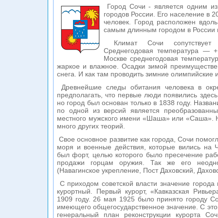
Город Сочи - является одним из
городов России. Его население в 2
человек. Город расположен вдол
самым длинным городом в России 
Климат Сочи сопутствует 
Среднегодовая температура — +
Москве среднегодовая температура
жаркое и влажное. Осадки зимой преимуществе
снега. И как там проводить зимние олимпийские 
Древнейшие следы обитания человека в окре
предполагать, что первые люди появились здесь
но город был основан только в 1838 году. Назван
по одной из версий является преобразованн
местного мужского имени «Шаша» или «Саша». Н
много других теорий.
Свое основное развитие как города, Сочи помог
моря и военные действия, которые вились на 
был форт, целью которого было пресечение раб
продажи горцам оружия. Так же его неодн
(Навагинское укрепление, Пост Даховский, Дахов
С приходом советской власти значение города 
курортный. Первый курорт, «Кавказская Ривье
1909 году. 26 мая 1925 было принято городу Со
имеющего общегосударственное значение. С это
генеральный план реконструкции курорта Со