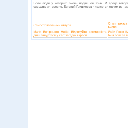
Если люди у которых очень подвешен язык. И вроде говор
слушать интересно. Евгений Гришковец - является одним из так
Опыт заказа
Самостоятельный отпуск
Киеве
Магія Вечірнього Неба: Відлякуйте втомленість
Якби Росія б
дня і зануртеся у світ загадок і краси
би її описав 