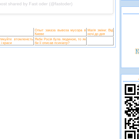
post shared by Fast oder (@fastoder)
Опыт заказа вывоза мусора в
Магія зміни: Від
Киеве
ночі до дня
лякуйте втомленість
Якби Росія була людиною, то як
 і краси
би її описав психіатр?