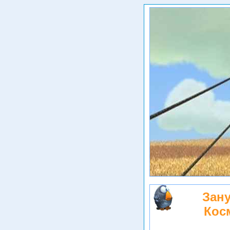
Зану
Кос