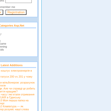
ord:
emember me
Categories Asp.net
 ツ
s
 Game
mming
ids
Latest Additions
и коштує електроенергія в
татуси 200 vs 201 у чому
ти мільйонером: розрахунок
тегія
и. Але чи справді це робить
иття кращим?
 часу і які етапи отримання
CUKR в Гданську
3 Моя перша папка на
тері
2 Клавіатура — як
тер розуміє наші слова