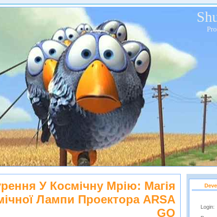
Shu
Pr
рення У Космічну Мрію: Магія
Deve
мічної Лампи Проектора ARSA
Login:
GO