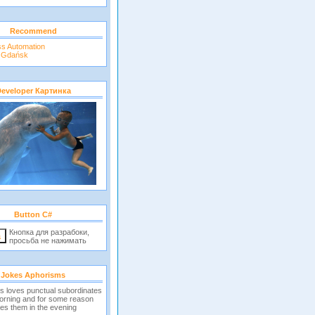
Recommend
ss Automation
r Gdańsk
eveloper Картинка
Button C#
Кнопка для разрабоки,
просьба не нажимать
Jokes Aphorisms
s loves punctual subordinates
morning and for some reason
es them in the evening