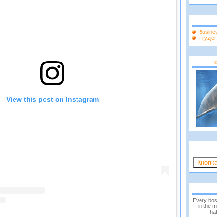
Busine
Fryzje
D
View this post on Instagram
Every bos
in the 
hat