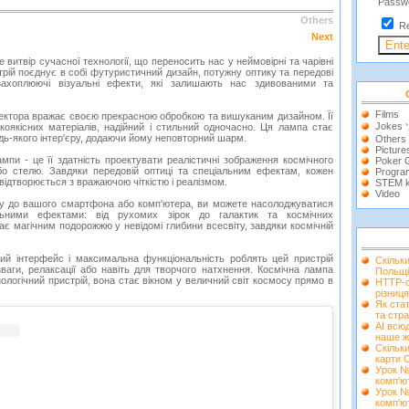
Passw
Others
R
Next
 витвір сучасної технології, що переносить нас у неймовірні та чарівні
рій поєднує в собі футуристичний дизайн, потужну оптику та передові
 захоплюючі візуальні ефекти, які залишають нас здивованими та
Films
оектора вражає своєю прекрасною обробкою та вишуканим дизайном. Її
Jokes
коякісних матеріалів, надійний і стильний одночасно. Ця лампа стає
ь-якого інтер'єру, додаючи йому неповторний шарм.
Others
Picture
мпи - це її здатність проектувати реалістичні зображення космічного
Poker
бо стелю. Завдяки передовій оптиці та спеціальним ефектам, кожен
Progra
ідтворюється з вражаючою чіткістю і реалізмом.
STEM k
Video
у до вашого смартфона або комп'ютера, ви можете насолоджуватися
альними ефектами: від рухомих зірок до галактик та космічних
ає магічним подорожжю у невідомі глибини всесвіту, завдяки космічній
ний інтерфейс і максимальна функціональність роблять цей пристрій
Скільк
зваги, релаксації або навіть для творчого натхнення. Космічна лампа
Польщі
нологічний пристрій, вона стає вікном у величний світ космосу прямо в
HTTP-с
різниця
Як ста
та стра
AI всюд
наше ж
Скільки
карти 
Урок №
комп'ю
Урок №
комп'ю