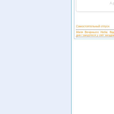
A 
Самостоятельный отпуск
Магія Вечірнього Неба: Від
дня і зануртеся у світ загадок