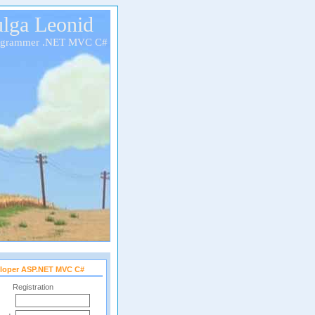
lga Leonid
ogrammer .NET MVC C#
loper ASP.NET MVC C#
Registration