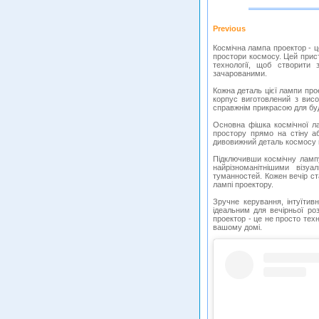
Previous
Космічна лампа проектор - це
простори космосу. Цей прист
технології, щоб створити
зачарованими.
Кожна деталь цієї лампи пр
корпус виготовлений з висо
справжнім прикрасою для буд
Основна фішка космічної ла
простору прямо на стіну а
дивовижний деталь космосу в
Підключивши космічну ламп
найрізноманітнішими візу
туманностей. Кожен вечір ст
лампі проектору.
Зручне керування, інтуїтив
ідеальним для вечірньої ро
проектор - це не просто тех
вашому домі.