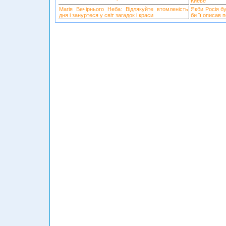
Киеве
Магія Вечірнього Неба: Відлякуйте втомленість
Якби Росія б
дня і зануртеся у світ загадок і краси
би її описав 