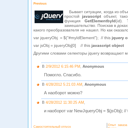
Previous
Бывает ситуации, когда из объ
простой
javascript
объект, так
функция
GetElementbyId
(id).
замешательство. Поискав в доках 
какого преобразователя не нашел. Но как оказало
var jqueryObj = $("#myIdElement"); // this
jquery o
var jsObj = jqueryObj[0] // this
javascript object
Другими словами селекторы jquery возвращают ма
В
2/9/2012 6:15:46 PM
,
Anonymous
Помогло. Спасибо.
В
4/28/2012 5:21:03 AM
,
Anonymous
А наоборот можно?
В
4/28/2012 11:30:25 AM
,
и наоборот var NewJqueryObj = $(jsObj); // t
Опыт заказа
Самостоятельный отпуск