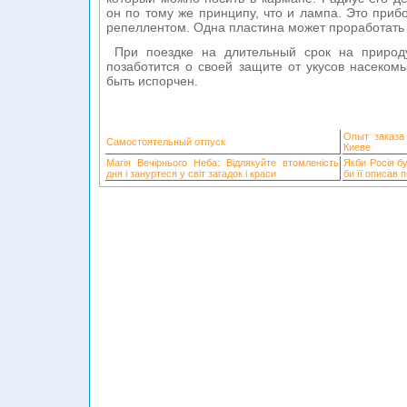
он по тому же принципу, что и лампа. Это приб
репеллентом. Одна пластина может проработать 
При поездке на длительный срок на природу
позаботится о своей защите от укусов насеком
быть испорчен.
Опыт заказа
Самостоятельный отпуск
Киеве
Магія Вечірнього Неба: Відлякуйте втомленість
Якби Росія б
дня і зануртеся у світ загадок і краси
би її описав 