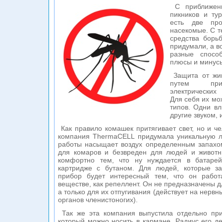
С приближени
пикников и ту
есть две пр
насекомые. С 
средства борь
придумали, а в
разные спосо
плюсы и минус
Защита от жив
путем прио
электрических
Для себя их мо
типов. Одни в
другие звуком, 
Как правило комашек притягивает свет, но и че
компания ThermaCELL придумала уникальную л
работы насыщает воздух определенным запахом
для комаров и безвреден для людей и животны
комфортно тем, что ну нуждается в батарей
картридже с бутаном. Для людей, которые за
прибор будет интересный тем, что он работ
веществе, как репеллент. Он не предназначены 
а только для их отпугивания (действует на нерв
органов членистоногих).
Так же эта компания выпустила отдельно при
который можно носить в кармане. Радиус его де