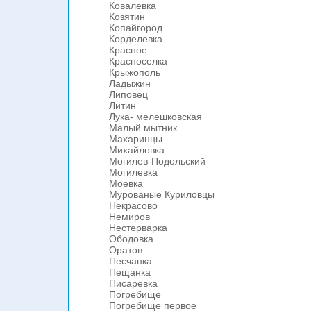
Ковалевка
Козятин
Копайгород
Корделевка
Красное
Красноселка
Крыжополь
Ладыжин
Липовец
Литин
Лука- мелешковская
Малый мытник
Махаринцы
Михайловка
Могилев-Подольский
Могилевка
Моевка
Мурованые Куриловцы
Некрасово
Немиров
Нестерварка
Ободовка
Оратов
Песчанка
Пещанка
Писаревка
Погребище
Погребище первое