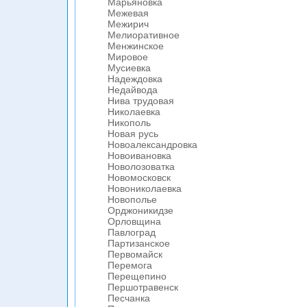
Марьяновка
Межевая
Межирич
Мелиоративное
Менжинское
Мировое
Мусиевка
Надеждовка
Недайвода
Нива трудовая
Николаевка
Никополь
Новая русь
Новоалександровка
Новоивановка
Новолозоватка
Новомосковск
Новониколаевка
Новополье
Орджоникидзе
Орловщина
Павлоград
Партизанское
Первомайск
Перемога
Перещепино
Першотравенск
Песчанка