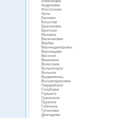
Алексеевка
Андреевка
Апостолово
Аулы
Баловка
Богуслав
Брагиновка
Братское
Валовое
Васильковка
Вербки
Верхнеднепровск
Верховцево
Веселое
Вишневое
Волосское
Вольногорск
Вольное
Выдвиженец
Высшетарасовка
Гвардейское
Голубовка
Горького
Гранитное
Грузское
Губиниха
Гупаловка
Девладово