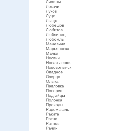
Липины
Локачи
Луков
Луцк
Лыще
Любешов
Любитов
Люблинец
Любомль
Маневичи
Марьяновка
Маяки
Несвич
Новая лешня
Нововолынск
Овадное
Озерцо
Олыка
Павловка
Поворск
Подгайцы
Полонка
Проходы
Радомышль
Ракита
Ратно
Ратнов
Рачин