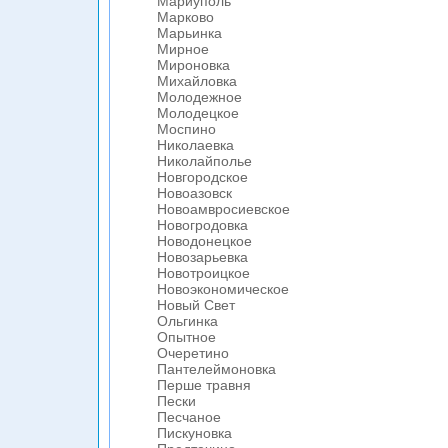
Мариуполь
Марково
Марьинка
Мирное
Мироновка
Михайловка
Молодежное
Молодецкое
Моспино
Николаевка
Николайполье
Новгородское
Новоазовск
Новоамвросиевское
Новогродовка
Новодонецкое
Новозарьевка
Новотроицкое
Новоэкономическое
Новый Свет
Ольгинка
Опытное
Очеретино
Пантелеймоновка
Перше травня
Пески
Песчаное
Пискуновка