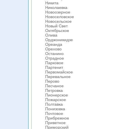
Никита
Николаевка
Новоозерное
Новоселовское
Новосельское
Новый Свет
Октябрьское
Олива
Орджоникидзе
Ореанда
Орехово
Останино
Отрадное
Парковое
Партенит
Первомайское
Перевальное
Перово
Песчаное
Петровка
Пионерское
Пожарское
Полтавка
Понизовка
Почтовое
Прибрежное
Приветное
Приморский