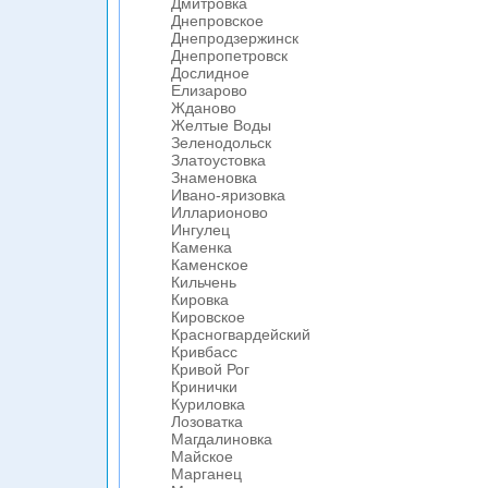
Дмитровка
Днепровское
Днепродзержинск
Днепропетровск
Дослидное
Елизарово
Жданово
Желтые Воды
Зеленодольск
Златоустовка
Знаменовка
Ивано-яризовка
Илларионово
Ингулец
Каменка
Каменское
Кильчень
Кировка
Кировское
Красногвардейский
Кривбасс
Кривой Рог
Кринички
Куриловка
Лозоватка
Магдалиновка
Майское
Марганец