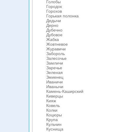
Голобы
Городок
Горохов
Горькая полонка
Дедычи
Дерно
Дубечно
Дубовое
Жабка
Жовтневое
Журавичи
Забороль
Залесочье
Замличи
Заречье
Зеленая
Змиенец
Иваничи
Иванычи
Камень-Каширский
Киверцы
Кияж
Ковель
Колки
Коцюры
Крупа
Кульчин
Куснища