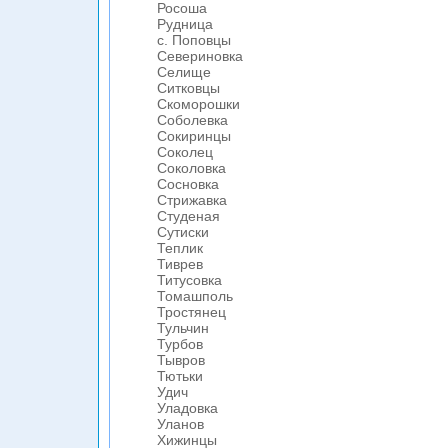
Росоша
Рудница
с. Поповцы
Севериновка
Селище
Ситковцы
Скоморошки
Соболевка
Сокиринцы
Соколец
Соколовка
Сосновка
Стрижавка
Студеная
Сутиски
Теплик
Тиврев
Титусовка
Томашполь
Тростянец
Тульчин
Турбов
Тывров
Тютьки
Удич
Уладовка
Уланов
Хижинцы