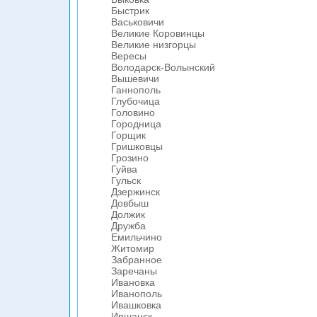
Быстрик
Васьковичи
Великие Коровинцы
Великие низгорцы
Вересы
Володарск-Волынский
Вышевичи
Ганнополь
Глубочица
Головино
Городница
Горщик
Гришковцы
Грозино
Гуйва
Гульск
Дзержинск
Довбыш
Должик
Дружба
Емильчино
Житомир
Забранное
Заречаны
Ивановка
Иванополь
Ивашковка
Иршанск