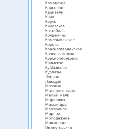
Каменское
Карьерное
Кацивели
Кача
Керчь
Кировское
Коктебель
Кольчугино
Комсомольское
Кореиз
Красногвардейское
Краснокаменка
Красноперекопск
Кримское
Куйбышево
Курпаты
Ленино
Ливадия
Мазанка
Малореченское
Малый маяк
Марфовка
Массандра
Межводное
Мирное
Молодежное
Мраморное
Нижнегорский