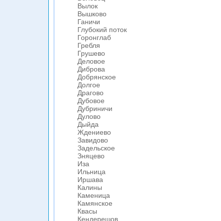
Вылок
Вышково
Ганичи
Глубокий поток
Горонглаб
Гребля
Грушево
Деловое
Диброва
Добрянское
Долгое
Драгово
Дубовое
Дубриничи
Дулово
Дыйда
Ждениево
Завидово
Задельское
Зняцево
Иза
Ильница
Иршава
Калины
Каменица
Камянское
Квасы
Кендерешов