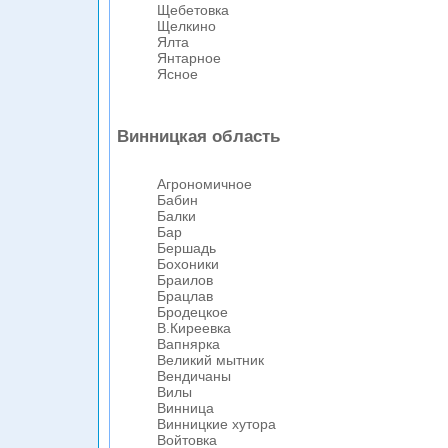
Щебетовка
Щелкино
Ялта
Янтарное
Ясное
Винницкая область
Агрономичное
Бабин
Балки
Бар
Бершадь
Бохоники
Браилов
Брацлав
Бродецкое
В.Киреевка
Вапнярка
Великий мытник
Вендичаны
Вилы
Винница
Винницкие хутора
Войтовка