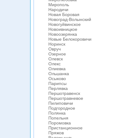
Мирополь
Народичи
Новая Боровая
Новоград-Волынский
Новогуйвинское
Новоивницкое
Новоозерянка
Новые Белокоровичи
Норинск
Овруч
Озерное
Олевск
Олекс
Олиевка
Ольшанка
Осыково
Парипсы
Перлявка
Першотравенск
Першотравневое
Пилиповичи
Подгородное
Полянка
Попельня
Поромовка
Пристанционное
Пряжов
Радомышль