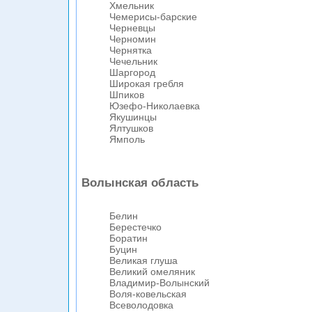
Хмельник
Чемерисы-барские
Черневцы
Черномин
Чернятка
Чечельник
Шаргород
Широкая гребля
Шпиков
Юзефо-Николаевка
Якушинцы
Ялтушков
Ямполь
Волынская область
Белин
Берестечко
Боратин
Буцин
Великая глуша
Великий омеляник
Владимир-Волынский
Воля-ковельская
Всеволодовка