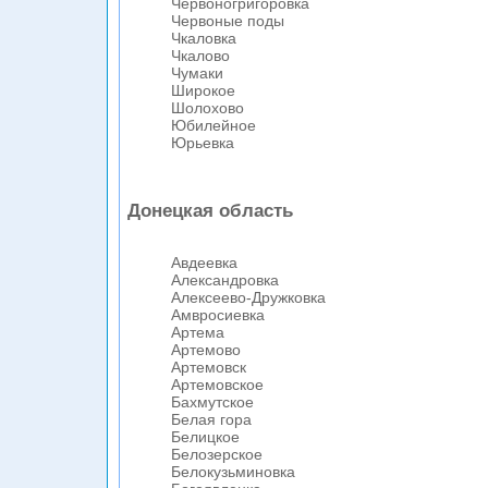
Червоногригоровка
Червоные поды
Чкаловка
Чкалово
Чумаки
Широкое
Шолохово
Юбилейное
Юрьевка
Донецкая область
Авдеевка
Александровка
Алексеево-Дружковка
Амвросиевка
Артема
Артемово
Артемовск
Артемовское
Бахмутское
Белая гора
Белицкое
Белозерское
Белокузьминовка