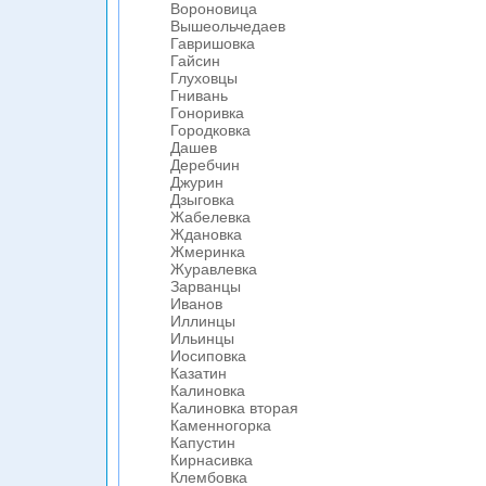
Вороновица
Вышеольчедаев
Гавришовка
Гайсин
Глуховцы
Гнивань
Гоноривка
Городковка
Дашев
Деребчин
Джурин
Дзыговка
Жабелевка
Ждановка
Жмеринка
Журавлевка
Зарванцы
Иванов
Иллинцы
Ильинцы
Иосиповка
Казатин
Калиновка
Калиновка вторая
Каменногорка
Капустин
Кирнасивка
Клембовка