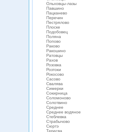
Ольховцы-лазы
Павшино
Пацканево
Перечин
Пестрялово
Плоске
Подобовец
Поляна
Попово
Раково
Ракошино
Ратовцы
Рахов
Розовка
Розтоки
Рокосово
Сасово
Свалява
Симерки
Сокирница
Соломоново
Солотвино
Среднее
Среднее водяное
Стеблевка
Страбычово
Сюртэ
Тересва