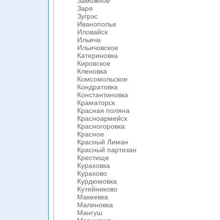
Заможное
Заря
Зугрэс
Иванополье
Иловайск
Ильича
Ильичовское
Катериновка
Кировское
Кленовка
Комсомольское
Кондратовка
Константиновка
Краматорск
Красная поляна
Красноармейск
Красногоровка
Красное
Красный Лиман
Красный партизан
Крестище
Кураховка
Курахово
Курдюмовка
Кутейниково
Макеевка
Малиновка
Мангуш