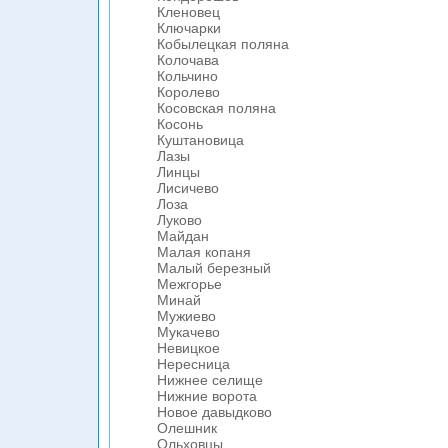
Кленовец
Ключарки
Кобылецкая поляна
Колочава
Кольчино
Королево
Косовская поляна
Косонь
Куштановица
Лазы
Линцы
Лисичево
Лоза
Луково
Майдан
Малая копаня
Малый березный
Межгорье
Минай
Мужиево
Мукачево
Невицкое
Нересница
Нижнее селище
Нижние ворота
Новое давыдково
Олешник
Ольховцы