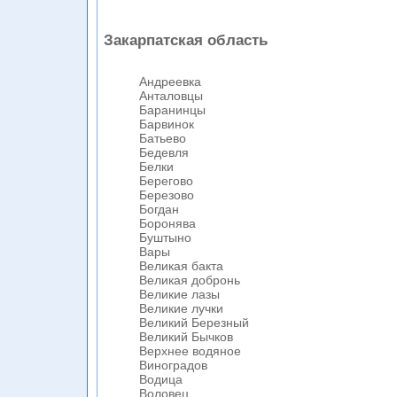
Закарпатская область
Андреевка
Анталовцы
Баранинцы
Барвинок
Батьево
Бедевля
Белки
Берегово
Березово
Богдан
Боронява
Буштыно
Вары
Великая бакта
Великая добронь
Великие лазы
Великие лучки
Великий Березный
Великий Бычков
Верхнее водяное
Виноградов
Водица
Воловец