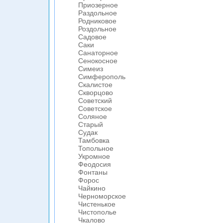
Приозерное
Раздольное
Родниковое
Роздольное
Садовое
Саки
Санаторное
Сенокосное
Симеиз
Симферополь
Скалистое
Скворцово
Советский
Советское
Соляное
Старый
Судак
Тамбовка
Топольное
Укромное
Феодосия
Фонтаны
Форос
Чайкино
Черноморское
Чистенькое
Чистополье
Чкалово