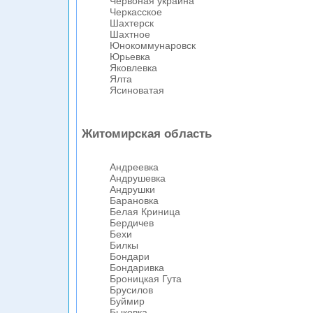
Червоная украина
Черкасское
Шахтерск
Шахтное
Юнокоммунаровск
Юрьевка
Яковлевка
Ялта
Ясиноватая
Житомирская область
Андреевка
Андрушевка
Андрушки
Барановка
Белая Криница
Бердичев
Бехи
Билкы
Бондари
Бондаривка
Броницкая Гута
Брусилов
Буймир
Быковка