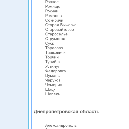
Ровное
Рожище
Рокини
Романов
Сокиричи
Старая Выжевка
Старовойтовое
Староселье
Струмовка
Суск
Тарасово
Тишковичи
Торчин
Турийск
Устилуг
Федоровка
Цумань
Чаруков
Чемерин
Шацк
Шепель
Днепропетровская область
Александрополь