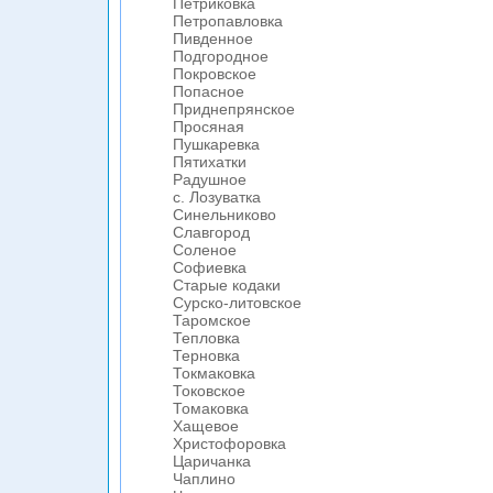
Петриковка
Петропавловка
Пивденное
Подгородное
Покровское
Попасное
Приднепрянское
Просяная
Пушкаревка
Пятихатки
Радушное
с. Лозуватка
Синельниково
Славгород
Соленое
Софиевка
Старые кодаки
Сурско-литовское
Таромское
Тепловка
Терновка
Токмаковка
Токовское
Томаковка
Хащевое
Христофоровка
Царичанка
Чаплино