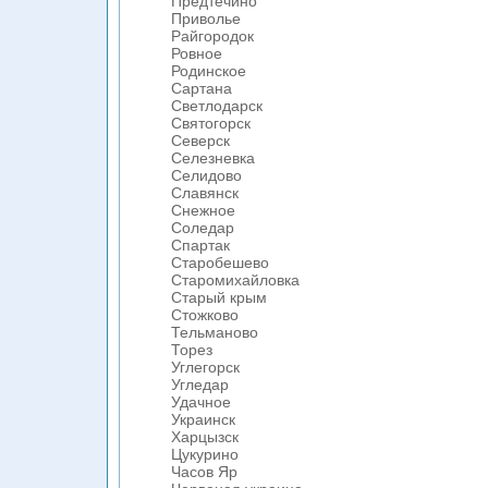
Предтечино
Приволье
Райгородок
Ровное
Родинское
Сартана
Светлодарск
Святогорск
Северск
Селезневка
Селидово
Славянск
Снежное
Соледар
Спартак
Старобешево
Старомихайловка
Старый крым
Стожково
Тельманово
Торез
Углегорск
Угледар
Удачное
Украинск
Харцызск
Цукурино
Часов Яр