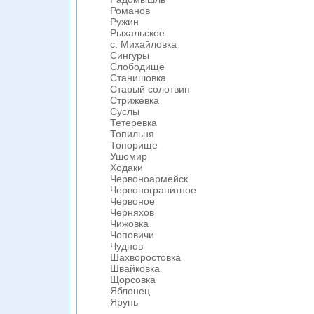
Романов
Ружин
Рыхальское
с. Михайловка
Сингуры
Слободище
Станишовка
Старый солотвин
Стрижевка
Суслы
Тетеревка
Топильня
Топорище
Ушомир
Ходаки
Червоноармейск
Червоногранитное
Червоное
Черняхов
Чижовка
Чоповичи
Чуднов
Шахворостовка
Швайковка
Щорсовка
Яблонец
Ярунь