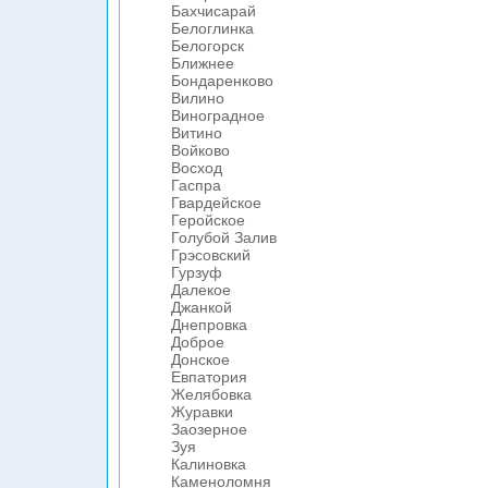
Бахчисарай
Белоглинка
Белогорск
Ближнее
Бондаренково
Вилино
Виноградное
Витино
Войково
Восход
Гаспра
Гвардейское
Геройское
Голубой Залив
Грэсовский
Гурзуф
Далекое
Джанкой
Днепровка
Доброе
Донское
Евпатория
Желябовка
Журавки
Заозерное
Зуя
Калиновка
Каменоломня