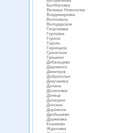
Богоявленка
Былбасовка
Великая Новоселка
Владимировка
Волноваха
Володарское
Георгиевка
Горловка
Горное
Горняк
Горняцкое
Гранитное
Гришино
Дебальцево
Дзержинск
Димитров
Доброполье
Докучаевск
Долина
Долиновка
Донецк
Донецкое
Донское
Дорожное
Дробышево
Дружковка
Енакиево
Ждановка