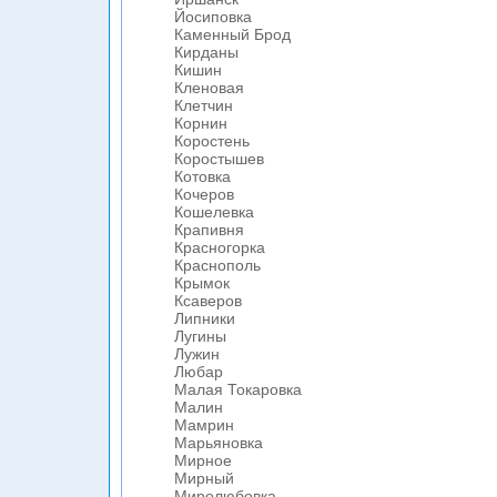
Йосиповка
Каменный Брод
Кирданы
Кишин
Кленовая
Клетчин
Корнин
Коростень
Коростышев
Котовка
Кочеров
Кошелевка
Крапивня
Красногорка
Краснополь
Крымок
Ксаверов
Липники
Лугины
Лужин
Любар
Малая Токаровка
Малин
Мамрин
Марьяновка
Мирное
Мирный
Миролюбовка