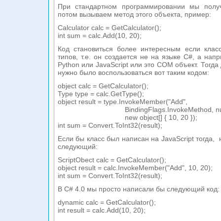
При стандартном программировании мы получ
потом вызываем метод этого объекта, пример:
Calculator calc = GetCalculator();
int sum = calc.Add(10, 20);
Код становиться более интересным если класс
типов, т.е. он создается не на языке C#, а на
Python или JavaScript или это COM объект. Тогда
нужно было воспользоваться вот таким кодом:
object calc = GetCalculator();
Type type = calc.GetType();
object result = type.InvokeMember("Add",
BindingFlags.InvokeMethod, nul
new object[] { 10, 20 });
int sum = Convert.ToInt32(result);
Если бы класс был написан на JavaScript тогда,
следующий:
ScriptObect calc = GetCalculator();
object result = calc.InvokeMember("Add", 10, 20);
int sum = Convert.ToInt32(result);
В C# 4.0 мы просто написали бы следующий код:
dynamic calc = GetCalculator();
int result = calc.Add(10, 20);