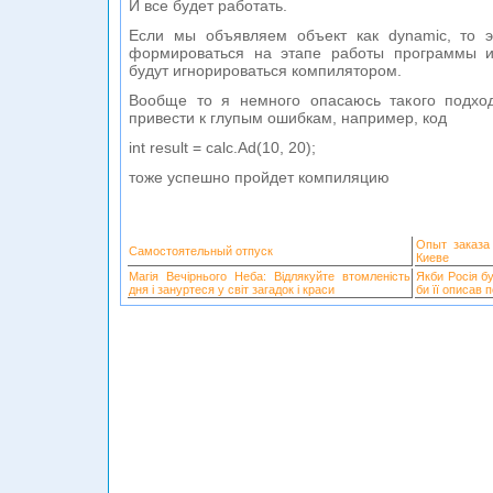
И все будет работать.
Если мы объявляем объект как dynamic, то э
формироваться на этапе работы программы и
будут игнорироваться компилятором.
Вообще то я немного опасаюсь такого подхо
привести к глупым ошибкам, например, код
int result = calc.Ad(10, 20);
тоже успешно пройдет компиляцию
Опыт заказа
Самостоятельный отпуск
Киеве
Магія Вечірнього Неба: Відлякуйте втомленість
Якби Росія б
дня і зануртеся у світ загадок і краси
би її описав 