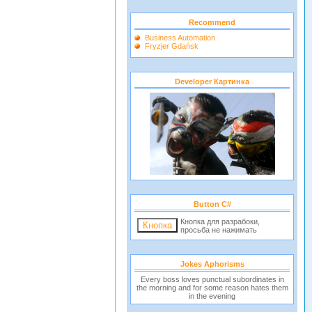
Recommend
Business Automation
Fryzjer Gdańsk
Developer Картинка
Button C#
Кнопка для разрабоки,
просьба не нажимать
Jokes Aphorisms
Every boss loves punctual subordinates in
the morning and for some reason hates them
in the evening