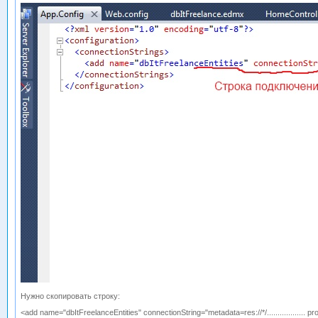
Нужно скопировать строку:
<add name="dbItFreelanceEntities" connectionString="metadata=res://*/..................