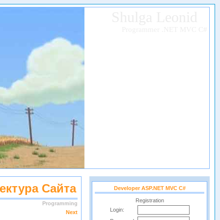
Shulga Leonid
Programmer .NET MVC C#
ектура Сайта
Developer ASP.NET MVC C#
Registration
Programming
Login:
Next