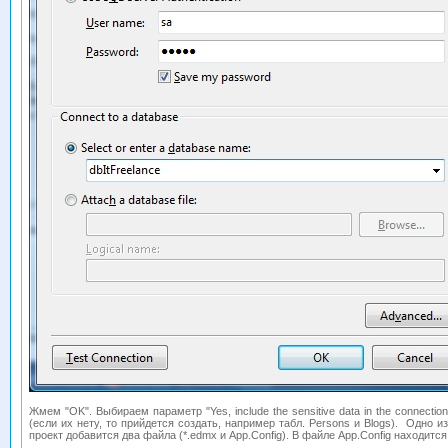
Жмем "OK". Выбираем параметр "Yes, include the sensitive data in the connec
(если их нету, то прийдется создать, например табл. Persons и Blogs). Одно 
проект добавится два файла (*.edmx и App.Config). В файле App.Config находится