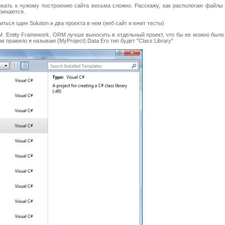
ыкать к чужому построению сайта весьма сложно. Расскажу, как распологаю файлы 
ринаются.
виться один Solution и два проекта в нем (веб сайт и юнит тесты)
Entity Framework. ORM лучше выносить в отдельный проект, что бы ее можно было 
 правило я называю {MyProject}.Data Его тип будет "Class Library"