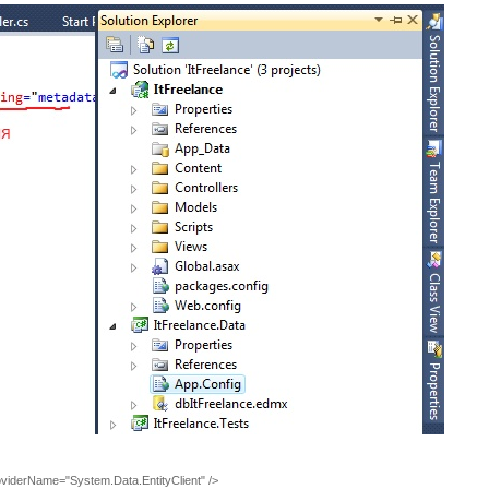
 providerName="System.Data.EntityClient" />