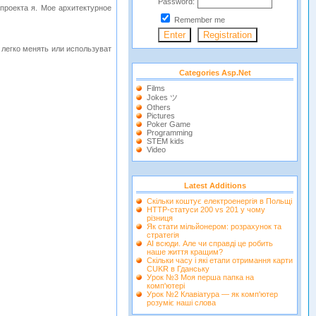
Password:
проекта я. Мое архитектурное
Remember me
легко менять или используват
Categories Asp.net
Films
Jokes ツ
Others
Pictures
Poker Game
Programming
STEM kids
Video
Latest Additions
Скільки коштує електроенергія в Польщі
HTTP-статуси 200 vs 201 у чому
різниця
Як стати мільйонером: розрахунок та
стратегія
AI всюди. Але чи справді це робить
наше життя кращим?
Скільки часу і які етапи отримання карти
CUKR в Гданську
Урок №3 Моя перша папка на
комп'ютері
Урок №2 Клавіатура — як комп'ютер
розуміє наші слова