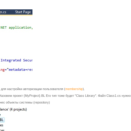
 для настройки авторизации пользователя (
membership
).
зовем проект {MyProject}.BL Его тип тоже будет "Class Library". Файл Class1.cs нужно
нес объекты системы (repository)